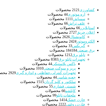
کشاورزی
21 محصولات
21
اره موتوری
4 محصولات
4
سمپاش
11 محصولات
11
علف تراش
6 محصولات
6
استابلایزر
6 محصولات
6
اعلان حریق
27 محصولات
27
کانونشنال
26 محصولات
26
الکتروموتور
24 محصولات
24
گیربکس
3 محصولات
3
برق صنعتی
184 محصولات
184
تابلو برق
12 محصولات
12
تجهیزات تابلو برق
83 محصولات
83
باکس پلاستیکی
4 محصولات
4
پریز و سوکت صنعتی
10 محصولات
10
تجهیزات کنترلی،حفاظتی و اندازه گیری
29 محصولات
29
جعبه شاسی
4 محصولات
4
سلکتور و کلید گردان
15 محصولات
15
شستی فشاری
5 محصولات
5
کابلشو
6 محصولات
6
ملحقات تابلو
9 محصولات
9
خازن خشک
14 محصولات
14
خازن روغنی
22 محصولات
22