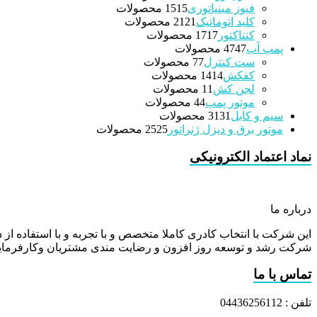
فیوز مینیاتوری
15 محصولات
15
کلید اتوماتیک
21 محصولات
21
کنتاکتور
17 محصولات
17
پمپ آب
47 محصولات
47
ست کنترل
7 محصولات
7
کفکش
14 محصولات
14
لجن کش
1 محصولات
1
موتور پمپ
4 محصولات
4
سیم و کابل
31 محصولات
31
موتور برق و دیزل ژنراتور
25 محصولات
25
نماد اعتماد الکترونیکی
درباره ما
این شرکت با انتخاب کادری کاملا متخصص و با تجربه و با استفاده از د
شرکت رشد و توسعه روز افزون و رضایت مندی مشتریان وکارفرمایا
تماس با ما
تلفن : 04436256112