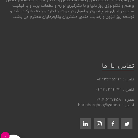
این شرکت با انتخاب کادری کاملا متخصص و با تجربه و با استفاده از دانش
و علم و تکنولوژی روز دنیا و با بکارگیری لوازم و قطعات برند و با کیفیت
سعی در اجرای هر چه بهتر و اصولی تر پروژه ها دارد و هدف شرکت رشد و
توسعه روز افزون و رضایت مندی مشتریان وکارفرمایان محترم می باشد.
تماس با ما
تلفن : 04436256112
تلفن : 04436241272
همراه : 09141637458
ایمیل : barinbarghco@yahoo
0