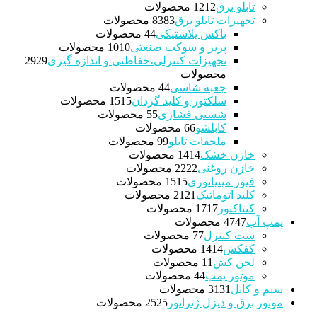
تابلو برق
12 محصولات
12
تجهیزات تابلو برق
83 محصولات
83
باکس پلاستیکی
4 محصولات
4
پریز و سوکت صنعتی
10 محصولات
10
تجهیزات کنترلی،حفاظتی و اندازه گیری
29
29
محصولات
جعبه شاسی
4 محصولات
4
سلکتور و کلید گردان
15 محصولات
15
شستی فشاری
5 محصولات
5
کابلشو
6 محصولات
6
ملحقات تابلو
9 محصولات
9
خازن خشک
14 محصولات
14
خازن روغنی
22 محصولات
22
فیوز مینیاتوری
15 محصولات
15
کلید اتوماتیک
21 محصولات
21
کنتاکتور
17 محصولات
17
پمپ آب
47 محصولات
47
ست کنترل
7 محصولات
7
کفکش
14 محصولات
14
لجن کش
1 محصولات
1
موتور پمپ
4 محصولات
4
سیم و کابل
31 محصولات
31
موتور برق و دیزل ژنراتور
25 محصولات
25