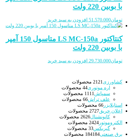
با بوبین 220 ولت
تومان
51.570.000
افزودن به سبد خرید
کنتاکتور LS MC-150a متاسول 150 آمپر
با بوبین 220 ولت
تومان
29.730.000
افزودن به سبد خرید
کشاورزی
21 محصولات
21
اره موتوری
4 محصولات
4
سمپاش
11 محصولات
11
علف تراش
6 محصولات
6
استابلایزر
6 محصولات
6
اعلان حریق
27 محصولات
27
کانونشنال
26 محصولات
26
الکتروموتور
24 محصولات
24
گیربکس
3 محصولات
3
برق صنعتی
184 محصولات
184