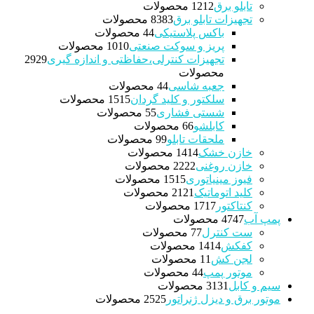
تابلو برق
12 محصولات
12
تجهیزات تابلو برق
83 محصولات
83
باکس پلاستیکی
4 محصولات
4
پریز و سوکت صنعتی
10 محصولات
10
تجهیزات کنترلی،حفاظتی و اندازه گیری
29
29
محصولات
جعبه شاسی
4 محصولات
4
سلکتور و کلید گردان
15 محصولات
15
شستی فشاری
5 محصولات
5
کابلشو
6 محصولات
6
ملحقات تابلو
9 محصولات
9
خازن خشک
14 محصولات
14
خازن روغنی
22 محصولات
22
فیوز مینیاتوری
15 محصولات
15
کلید اتوماتیک
21 محصولات
21
کنتاکتور
17 محصولات
17
پمپ آب
47 محصولات
47
ست کنترل
7 محصولات
7
کفکش
14 محصولات
14
لجن کش
1 محصولات
1
موتور پمپ
4 محصولات
4
سیم و کابل
31 محصولات
31
موتور برق و دیزل ژنراتور
25 محصولات
25