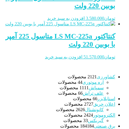
بوبین 220 ولت
تومان
3.580.000
افزودن به سبد خرید
کنتاکتور LS MC-225a متاسول 225 آمپر
با بوبین 220 ولت
تومان
51.570.000
افزودن به سبد خرید
کشاورزی
21 محصولات
21
اره موتوری
4 محصولات
4
سمپاش
11 محصولات
11
علف تراش
6 محصولات
6
استابلایزر
6 محصولات
6
اعلان حریق
27 محصولات
27
کانونشنال
26 محصولات
26
الکتروموتور
24 محصولات
24
گیربکس
3 محصولات
3
برق صنعتی
184 محصولات
184