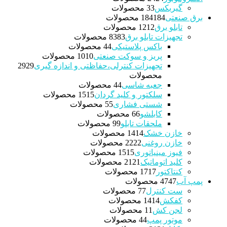
گیربکس
3 محصولات
3
برق صنعتی
184 محصولات
184
تابلو برق
12 محصولات
12
تجهیزات تابلو برق
83 محصولات
83
باکس پلاستیکی
4 محصولات
4
پریز و سوکت صنعتی
10 محصولات
10
تجهیزات کنترلی،حفاظتی و اندازه گیری
29
29
محصولات
جعبه شاسی
4 محصولات
4
سلکتور و کلید گردان
15 محصولات
15
شستی فشاری
5 محصولات
5
کابلشو
6 محصولات
6
ملحقات تابلو
9 محصولات
9
خازن خشک
14 محصولات
14
خازن روغنی
22 محصولات
22
فیوز مینیاتوری
15 محصولات
15
کلید اتوماتیک
21 محصولات
21
کنتاکتور
17 محصولات
17
پمپ آب
47 محصولات
47
ست کنترل
7 محصولات
7
کفکش
14 محصولات
14
لجن کش
1 محصولات
1
موتور پمپ
4 محصولات
4