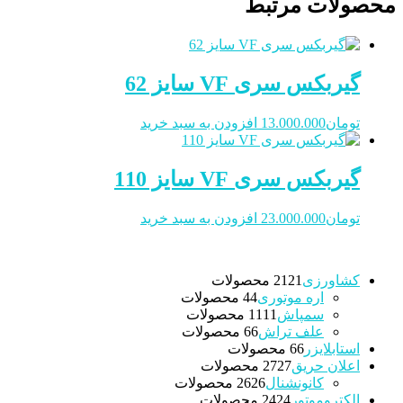
محصولات مرتبط
گیربکس سری VF سایز 62
تومان
13.000.000
افزودن به سبد خرید
گیربکس سری VF سایز 110
تومان
23.000.000
افزودن به سبد خرید
کشاورزی
21 محصولات
21
اره موتوری
4 محصولات
4
سمپاش
11 محصولات
11
علف تراش
6 محصولات
6
استابلایزر
6 محصولات
6
اعلان حریق
27 محصولات
27
کانونشنال
26 محصولات
26
الکتروموتور
24 محصولات
24