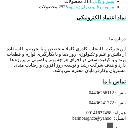
سیم و کابل
31 محصولات
31
موتور برق و دیزل ژنراتور
25 محصولات
25
نماد اعتماد الکترونیکی
درباره ما
این شرکت با انتخاب کادری کاملا متخصص و با تجربه و با استفاده
از دانش و علم و تکنولوژی روز دنیا و با بکارگیری لوازم و قطعات
برند و با کیفیت سعی در اجرای هر چه بهتر و اصولی تر پروژه ها
دارد و هدف شرکت رشد و توسعه روز افزون و رضایت مندی
مشتریان وکارفرمایان محترم می باشد.
تماس با ما
تلفن : 04436256112
تلفن : 04436241272
همراه : 09141637458
ایمیل : barinbarghco@yahoo