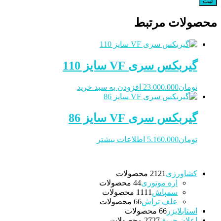
محصولات مرتبط
گیربکس سری VF سایز 110
تومان
23.000.000
افزودن به سبد خرید
گیربکس سری VF سایز 86
تومان
5.160.000
اطلاعات بیشتر
کشاورزی
21 محصولات
21
اره موتوری
4 محصولات
4
سمپاش
11 محصولات
11
علف تراش
6 محصولات
6
استابلایزر
6 محصولات
6
اعلان حریق
27 محصولات
27