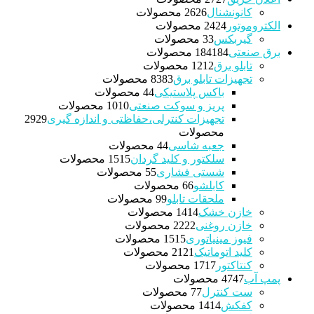
کانونشنال
26 محصولات
26
الکتروموتور
24 محصولات
24
گیربکس
3 محصولات
3
برق صنعتی
184 محصولات
184
تابلو برق
12 محصولات
12
تجهیزات تابلو برق
83 محصولات
83
باکس پلاستیکی
4 محصولات
4
پریز و سوکت صنعتی
10 محصولات
10
تجهیزات کنترلی،حفاظتی و اندازه گیری
29
29
محصولات
جعبه شاسی
4 محصولات
4
سلکتور و کلید گردان
15 محصولات
15
شستی فشاری
5 محصولات
5
کابلشو
6 محصولات
6
ملحقات تابلو
9 محصولات
9
خازن خشک
14 محصولات
14
خازن روغنی
22 محصولات
22
فیوز مینیاتوری
15 محصولات
15
کلید اتوماتیک
21 محصولات
21
کنتاکتور
17 محصولات
17
پمپ آب
47 محصولات
47
ست کنترل
7 محصولات
7
کفکش
14 محصولات
14