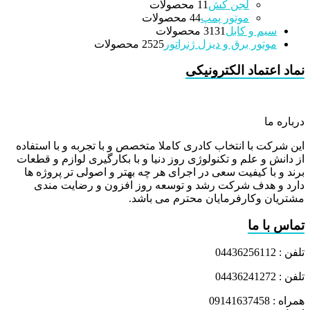
لجن کش
1 محصولات
1
موتور پمپ
4 محصولات
4
سیم و کابل
31 محصولات
31
موتور برق و دیزل ژنراتور
25 محصولات
25
نماد اعتماد الکترونیکی
درباره ما
این شرکت با انتخاب کادری کاملا متخصص و با تجربه و با استفاده
از دانش و علم و تکنولوژی روز دنیا و با بکارگیری لوازم و قطعات
برند و با کیفیت سعی در اجرای هر چه بهتر و اصولی تر پروژه ها
دارد و هدف شرکت رشد و توسعه روز افزون و رضایت مندی
مشتریان وکارفرمایان محترم می باشد.
تماس با ما
تلفن : 04436256112
تلفن : 04436241272
همراه : 09141637458