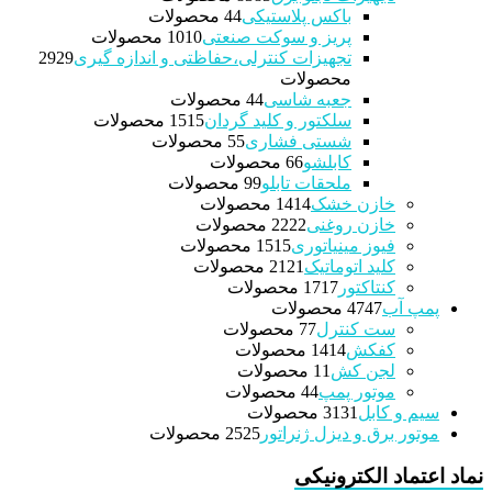
باکس پلاستیکی
4 محصولات
4
پریز و سوکت صنعتی
10 محصولات
10
تجهیزات کنترلی،حفاظتی و اندازه گیری
29
29
محصولات
جعبه شاسی
4 محصولات
4
سلکتور و کلید گردان
15 محصولات
15
شستی فشاری
5 محصولات
5
کابلشو
6 محصولات
6
ملحقات تابلو
9 محصولات
9
خازن خشک
14 محصولات
14
خازن روغنی
22 محصولات
22
فیوز مینیاتوری
15 محصولات
15
کلید اتوماتیک
21 محصولات
21
کنتاکتور
17 محصولات
17
پمپ آب
47 محصولات
47
ست کنترل
7 محصولات
7
کفکش
14 محصولات
14
لجن کش
1 محصولات
1
موتور پمپ
4 محصولات
4
سیم و کابل
31 محصولات
31
موتور برق و دیزل ژنراتور
25 محصولات
25
نماد اعتماد الکترونیکی