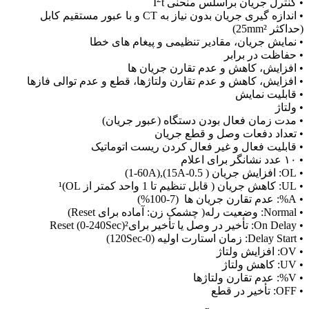
• کنترل جریان براسلس منحنی I
t
• اندازه گیری جریان بدون نیاز به CT و با عبور مستقیم کابل
(حداکثر 25mm²)
• نمایش جریان، مقادیر تنظیمی و پیغام های خطا
• حفاظت در برابر
• افزایش، کاهش و عدم تقارن جریان ها
• افزایش، کاهش و عدم تقارن ولتاژها، قطع و عدم توالی فازها
• قابلیت نمایش
• ولتاژ
• مدت زمان فعال بودن دستگاه (عبور جریان)
• تعداد دفعات وصل و قطع جریان
• قابلیت فعال و غیر فعال کردن ریست اتوماتیک
• ۱۰ عدد نشانگر برای اعلام
• OL: افزایش جریان ( 0.5-15A),(1-60A)
• UL: کاهش جریان ( قابل تنظیم تا 1 واحد کمتر از OL)¹
• A%: عدم تقارن جریان ها (7-100%)
• Normal: وضعیت رله( چشمک زن: آماده برای Reset)
• On Delay: تأخیر در وصل یا تأخیر برایReset (0-240Sec)²
• Delay Start: زمان استارت اولیه (0-120Sec)
• OV: افزایش ولتاژ
• UV: کاهش ولتاژ
• V%: عدم تقارن ولتاژها
• OFF: تأخیر در قطع