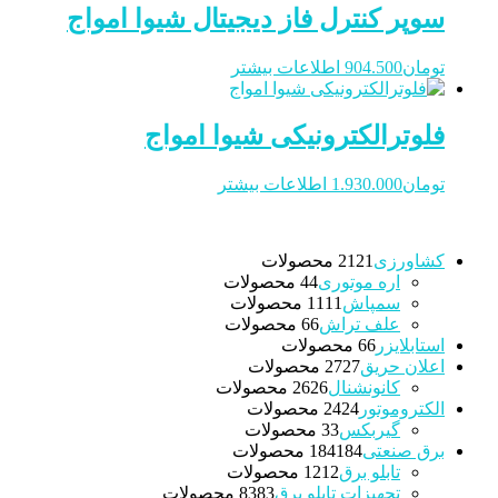
سوپر کنترل فاز دیجیتال شیوا امواج
تومان
904.500
اطلاعات بیشتر
فلوترالکترونیکی شیوا امواج
تومان
1.930.000
اطلاعات بیشتر
کشاورزی
21 محصولات
21
اره موتوری
4 محصولات
4
سمپاش
11 محصولات
11
علف تراش
6 محصولات
6
استابلایزر
6 محصولات
6
اعلان حریق
27 محصولات
27
کانونشنال
26 محصولات
26
الکتروموتور
24 محصولات
24
گیربکس
3 محصولات
3
برق صنعتی
184 محصولات
184
تابلو برق
12 محصولات
12
تجهیزات تابلو برق
83 محصولات
83