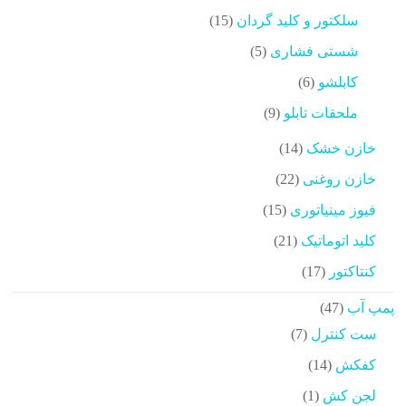
محصولات
15
سلکتور و کلید گردان
15
محصولات
5
شستی فشاری
5
محصولات
6
کابلشو
6
محصولات
9
ملحقات تابلو
9
محصولات
14
خازن خشک
14
محصولات
22
خازن روغنی
22
محصولات
15
فیوز مینیاتوری
15
محصولات
21
کلید اتوماتیک
21
محصولات
17
کنتاکتور
17
محصولات
47
پمپ آب
47
محصولات
7
ست کنترل
7
محصولات
14
کفکش
14
محصولات
1
لجن کش
1