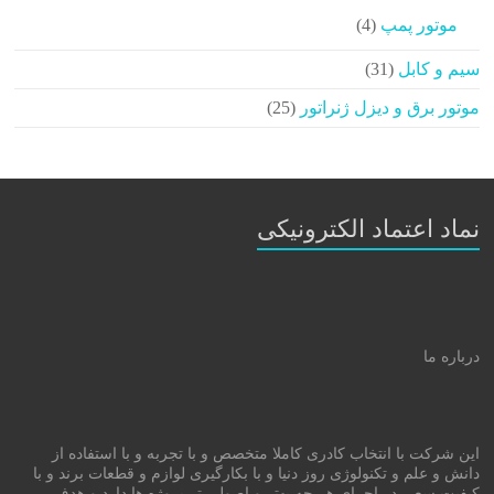
محصولات
4
موتور پمپ
4
محصولات
31
سیم و کابل
31
محصولات
25
موتور برق و دیزل ژنراتور
25
محصولات
نماد اعتماد الکترونیکی
درباره ما
این شرکت با انتخاب کادری کاملا متخصص و با تجربه و با استفاده از
دانش و علم و تکنولوژی روز دنیا و با بکارگیری لوازم و قطعات برند و با
کیفیت سعی در اجرای هر چه بهتر و اصولی تر پروژه ها دارد و هدف