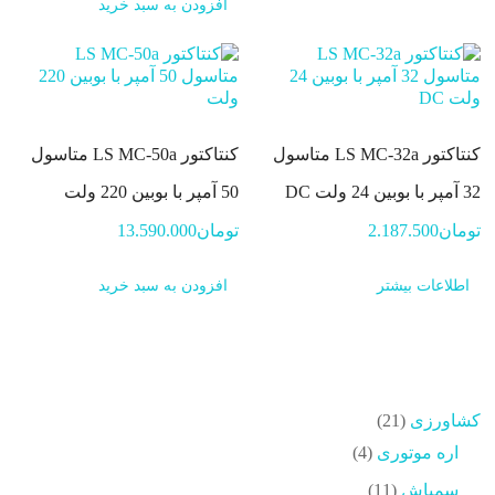
افزودن به سبد خرید
کنتاکتور LS MC-32a متاسول
کنتاکتور LS MC-50a متاسول
32 آمپر با بوبین 24 ولت DC
50 آمپر با بوبین 220 ولت
تومان
2.187.500
تومان
13.590.000
اطلاعات بیشتر
افزودن به سبد خرید
21
کشاورزی
21
محصولات
4
اره موتوری
4
محصولات
11
سمپاش
11