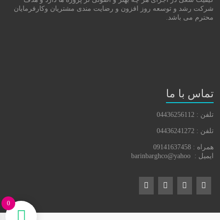
شرکت رشد و توسعه روز افزون و رضایت مندی مشتریان وکارفرمایان
محترم می باشد.
تماس با ما
تلفن : 04436256112
تلفن : 04436241272
همراه : 09141637458
ایمیل : barinbarghco@yahoo
0