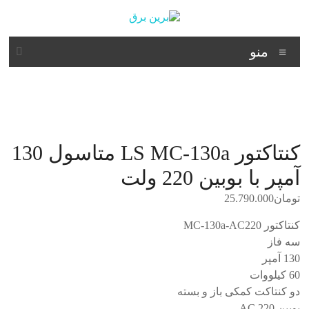
د
دن
ز
برین
حتوا
منو
برق
شرکت
فنی
مهندسی
کنتاکتور LS MC-130a متاسول 130
آمپر با بوبین 220 ولت
تومان
25.790.000
کنتاکتور MC-130a-AC220
سه فاز
130 آمپر
60 کیلووات
دو کنتاکت کمکی باز و بسته
بویین 220 AC