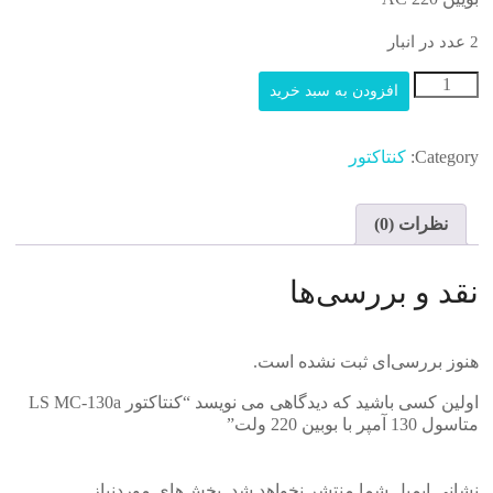
2 عدد در انبار
کنتاکتور
افزودن به سبد خرید
LS
MC-
130a
Category:
کنتاکتور
متاسول
130
آمپر
نظرات (0)
با
بوبین
220
نقد و بررسی‌ها
ولت
عدد
هنوز بررسی‌ای ثبت نشده است.
اولین کسی باشید که دیدگاهی می نویسد “کنتاکتور LS MC-130a
متاسول 130 آمپر با بوبین 220 ولت”
نشانی ایمیل شما منتشر نخواهد شد.
بخش‌های موردنیاز