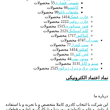
شستی فشاری
5 محصولات
5
کابلشو
6 محصولات
6
ملحقات تابلو
9 محصولات
9
خازن خشک
14 محصولات
14
خازن روغنی
22 محصولات
22
فیوز مینیاتوری
15 محصولات
15
کلید اتوماتیک
21 محصولات
21
کنتاکتور
17 محصولات
17
پمپ آب
47 محصولات
47
ست کنترل
7 محصولات
7
کفکش
14 محصولات
14
لجن کش
1 محصولات
1
موتور پمپ
4 محصولات
4
سیم و کابل
31 محصولات
31
موتور برق و دیزل ژنراتور
25 محصولات
25
نماد اعتماد الکترونیکی
درباره ما
این شرکت با انتخاب کادری کاملا متخصص و با تجربه و با استفاده
از دانش و علم و تکنولوژی روز دنیا و با بکارگیری لوازم و قطعات