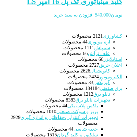
کلید مینیاتوری تک پل 16 آمپر LS
تومان
540.000
افزودن به سبد خرید
کشاورزی
21 محصولات
21
اره موتوری
4 محصولات
4
سمپاش
11 محصولات
11
علف تراش
6 محصولات
6
استابلایزر
6 محصولات
6
اعلان حریق
27 محصولات
27
کانونشنال
26 محصولات
26
الکتروموتور
24 محصولات
24
گیربکس
3 محصولات
3
برق صنعتی
184 محصولات
184
تابلو برق
12 محصولات
12
تجهیزات تابلو برق
83 محصولات
83
باکس پلاستیکی
4 محصولات
4
پریز و سوکت صنعتی
10 محصولات
10
تجهیزات کنترلی،حفاظتی و اندازه گیری
29
29
محصولات
جعبه شاسی
4 محصولات
4
سلکتور و کلید گردان
15 محصولات
15