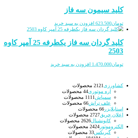
کلید سیمون سه فاز
تومان
623.500
افزودن به سبد خرید
کلید گردان سه فاز یکطرفه 25 آمپر کاوه
2503
تومان
1.470.000
افزودن به سبد خرید
کشاورزی
21 محصولات
21
اره موتوری
4 محصولات
4
سمپاش
11 محصولات
11
علف تراش
6 محصولات
6
استابلایزر
6 محصولات
6
اعلان حریق
27 محصولات
27
کانونشنال
26 محصولات
26
الکتروموتور
24 محصولات
24
گیربکس
3 محصولات
3