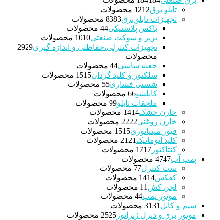
برق صنعتی
184 محصولات
184
تابلو برق
12 محصولات
12
تجهیزات تابلو برق
83 محصولات
83
باکس پلاستیکی
4 محصولات
4
پریز و سوکت صنعتی
10 محصولات
10
تجهیزات کنترلی،حفاظتی و اندازه گیری
29
29
محصولات
جعبه شاسی
4 محصولات
4
سلکتور و کلید گردان
15 محصولات
15
شستی فشاری
5 محصولات
5
کابلشو
6 محصولات
6
ملحقات تابلو
9 محصولات
9
خازن خشک
14 محصولات
14
خازن روغنی
22 محصولات
22
فیوز مینیاتوری
15 محصولات
15
کلید اتوماتیک
21 محصولات
21
کنتاکتور
17 محصولات
17
پمپ آب
47 محصولات
47
ست کنترل
7 محصولات
7
کفکش
14 محصولات
14
لجن کش
1 محصولات
1
موتور پمپ
4 محصولات
4
سیم و کابل
31 محصولات
31
موتور برق و دیزل ژنراتور
25 محصولات
25