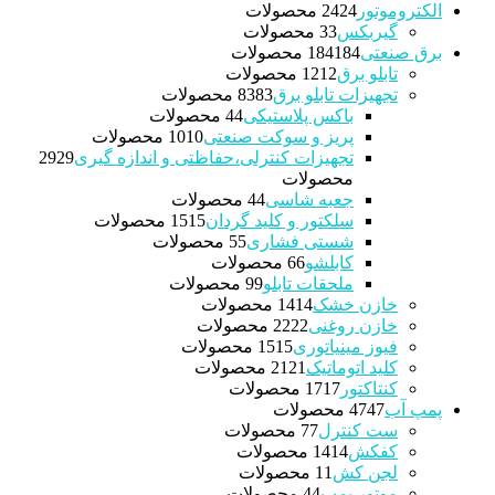
الکتروموتور
24 محصولات
24
گیربکس
3 محصولات
3
برق صنعتی
184 محصولات
184
تابلو برق
12 محصولات
12
تجهیزات تابلو برق
83 محصولات
83
باکس پلاستیکی
4 محصولات
4
پریز و سوکت صنعتی
10 محصولات
10
تجهیزات کنترلی،حفاظتی و اندازه گیری
29
29
محصولات
جعبه شاسی
4 محصولات
4
سلکتور و کلید گردان
15 محصولات
15
شستی فشاری
5 محصولات
5
کابلشو
6 محصولات
6
ملحقات تابلو
9 محصولات
9
خازن خشک
14 محصولات
14
خازن روغنی
22 محصولات
22
فیوز مینیاتوری
15 محصولات
15
کلید اتوماتیک
21 محصولات
21
کنتاکتور
17 محصولات
17
پمپ آب
47 محصولات
47
ست کنترل
7 محصولات
7
کفکش
14 محصولات
14
لجن کش
1 محصولات
1
موتور پمپ
4 محصولات
4