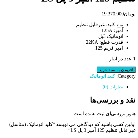
تومان
19.370.000
نوع کلید: غیرقابل تنظیم
آمپر: 125A
اتوماتیک 3پل
قدرت قطع: 22KA
آمپر فریم 125
1 عدد در انبار
کلید
افزودن به سبد خرید
اتوماتیک
Category:
کلید اتوماتیک
(متاسل)
غیر
نظرات (0)
قابل
تنظیم
نقد و بررسی‌ها
125
آمپر
هنوز بررسی‌ای ثبت نشده است.
3
پل
اولین کسی باشید که دیدگاهی می نویسد “کلید اتوماتیک (متاسل)
LS
غیر قابل تنظیم 125 آمپر 3 پل LS”
عدد