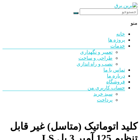
رد
شدن
برین
از
منو
محتوا
برق
خانه
شرکت
پروژه ها
فنی
خدمات
مهندسی
تعمیر و نگهداری
طراحی و ساخت
نصب و راه اندازی
تماس با ما
درباره ما
فروشگاه
حساب کاربری من
سبد خرید
پرداخت
کلید اتوماتیک (متاسل) غیر قابل
تنظیم 125 آمپر 3 پل LS