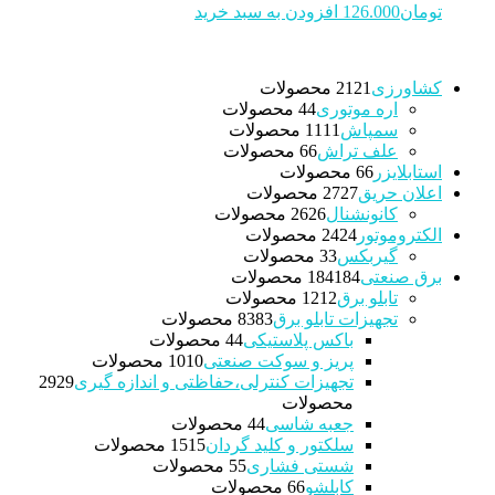
تومان
126.000
افزودن به سبد خرید
کشاورزی
21 محصولات
21
اره موتوری
4 محصولات
4
سمپاش
11 محصولات
11
علف تراش
6 محصولات
6
استابلایزر
6 محصولات
6
اعلان حریق
27 محصولات
27
کانونشنال
26 محصولات
26
الکتروموتور
24 محصولات
24
گیربکس
3 محصولات
3
برق صنعتی
184 محصولات
184
تابلو برق
12 محصولات
12
تجهیزات تابلو برق
83 محصولات
83
باکس پلاستیکی
4 محصولات
4
پریز و سوکت صنعتی
10 محصولات
10
تجهیزات کنترلی،حفاظتی و اندازه گیری
29
29
محصولات
جعبه شاسی
4 محصولات
4
سلکتور و کلید گردان
15 محصولات
15
شستی فشاری
5 محصولات
5
کابلشو
6 محصولات
6