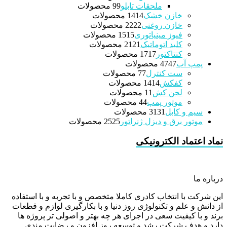
ملحقات تابلو
9 محصولات
9
خازن خشک
14 محصولات
14
خازن روغنی
22 محصولات
22
فیوز مینیاتوری
15 محصولات
15
کلید اتوماتیک
21 محصولات
21
کنتاکتور
17 محصولات
17
پمپ آب
47 محصولات
47
ست کنترل
7 محصولات
7
کفکش
14 محصولات
14
لجن کش
1 محصولات
1
موتور پمپ
4 محصولات
4
سیم و کابل
31 محصولات
31
موتور برق و دیزل ژنراتور
25 محصولات
25
نماد اعتماد الکترونیکی
درباره ما
این شرکت با انتخاب کادری کاملا متخصص و با تجربه و با استفاده
از دانش و علم و تکنولوژی روز دنیا و با بکارگیری لوازم و قطعات
برند و با کیفیت سعی در اجرای هر چه بهتر و اصولی تر پروژه ها
دارد و هدف شرکت رشد و توسعه روز افزون و رضایت مندی