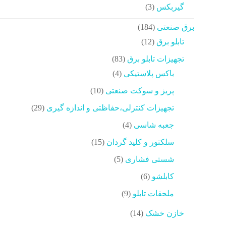
محصولات
3
گیربکس
3
محصولات
184
برق صنعتی
184
محصولات
12
تابلو برق
12
محصولات
83
تجهیزات تابلو برق
83
محصولات
4
باکس پلاستیکی
4
محصولات
10
پریز و سوکت صنعتی
10
محصولات
29
تجهیزات کنترلی،حفاظتی و اندازه گیری
29
محصولات
4
جعبه شاسی
4
محصولات
15
سلکتور و کلید گردان
15
محصولات
5
شستی فشاری
5
محصولات
6
کابلشو
6
محصولات
9
ملحقات تابلو
9
محصولات
14
خازن خشک
14
محصولات