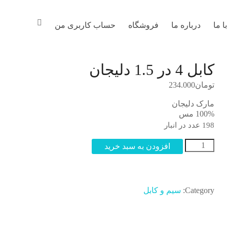
 ما
درباره ما
فروشگاه
حساب کاربری من
کابل 4 در 1.5 دلیجان
تومان
234.000
مارک دلیجان
100% مس
198 عدد در انبار
کابل
افزودن به سبد خرید
4
در
1.5
دلیجان
Category:
سیم و کابل
عدد