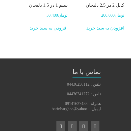
کابل 2 در 2.5 دلیجان
سیم 1 در 1.5 دلیجان
تومان
206.000
تومان
50.400
افزودن به سبد خرید
افزودن به سبد خرید
تماس با ما
تلفن : 04436256112
تلفن : 04436241272
همراه : 09141637458
ایمیل : barinbarghco@yahoo