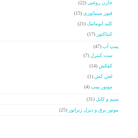
22
خازن روغنی
22
محصولات
15
فیوز مینیاتوری
15
محصولات
21
کلید اتوماتیک
21
محصولات
17
کنتاکتور
17
محصولات
47
پمپ آب
47
محصولات
7
ست کنترل
7
محصولات
14
کفکش
14
محصولات
1
لجن کش
1
محصولات
4
موتور پمپ
4
محصولات
31
سیم و کابل
31
محصولات
25
موتور برق و دیزل ژنراتور
25
محصولات