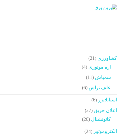
د
دن
برین
ز
حتوا
برق
شرکت
فنی
مهندسی
21
کشاورزی
21
محصولات
4
اره موتوری
4
محصولات
11
سمپاش
11
محصولات
6
علف تراش
6
محصولات
6
استابلایزر
6
محصولات
27
اعلان حریق
27
محصولات
26
کانونشنال
26
محصولات
24
الکتروموتور
24