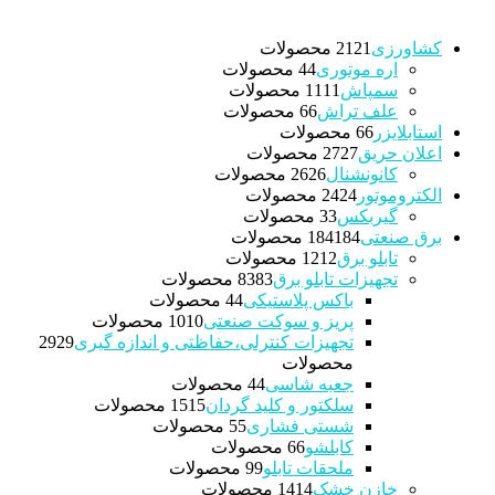
کشاورزی
21 محصولات
21
اره موتوری
4 محصولات
4
سمپاش
11 محصولات
11
علف تراش
6 محصولات
6
استابلایزر
6 محصولات
6
اعلان حریق
27 محصولات
27
کانونشنال
26 محصولات
26
الکتروموتور
24 محصولات
24
گیربکس
3 محصولات
3
برق صنعتی
184 محصولات
184
تابلو برق
12 محصولات
12
تجهیزات تابلو برق
83 محصولات
83
باکس پلاستیکی
4 محصولات
4
پریز و سوکت صنعتی
10 محصولات
10
تجهیزات کنترلی،حفاظتی و اندازه گیری
29
29
محصولات
جعبه شاسی
4 محصولات
4
سلکتور و کلید گردان
15 محصولات
15
شستی فشاری
5 محصولات
5
کابلشو
6 محصولات
6
ملحقات تابلو
9 محصولات
9
خازن خشک
14 محصولات
14