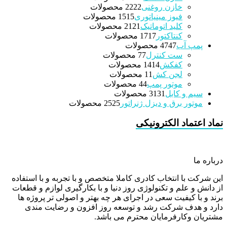
خازن روغنی
22 محصولات
22
فیوز مینیاتوری
15 محصولات
15
کلید اتوماتیک
21 محصولات
21
کنتاکتور
17 محصولات
17
پمپ آب
47 محصولات
47
ست کنترل
7 محصولات
7
کفکش
14 محصولات
14
لجن کش
1 محصولات
1
موتور پمپ
4 محصولات
4
سیم و کابل
31 محصولات
31
موتور برق و دیزل ژنراتور
25 محصولات
25
نماد اعتماد الکترونیکی
درباره ما
این شرکت با انتخاب کادری کاملا متخصص و با تجربه و با استفاده
از دانش و علم و تکنولوژی روز دنیا و با بکارگیری لوازم و قطعات
برند و با کیفیت سعی در اجرای هر چه بهتر و اصولی تر پروژه ها
دارد و هدف شرکت رشد و توسعه روز افزون و رضایت مندی
مشتریان وکارفرمایان محترم می باشد.