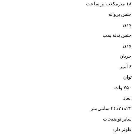
۱۸ مترمکعب بر ساعت
جنس پروانه
چدن
جنس بدنه پمپ
چدن
جریان
۶ آمپر
توان
۷۵۰ وات
ابعاد
۴۴x۲۱x۲۴ سانتی‌متر
سایر توضیحات
فلوتر دارد