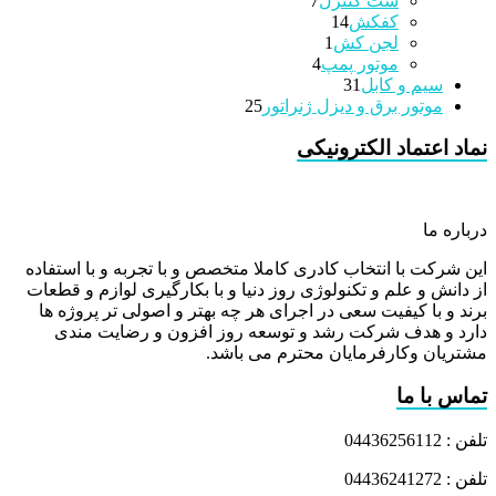
ست کنترل
7
14
محصولات
کفکش
14
1
محصولات
لجن کش
1
4
محصولات
موتور پمپ
4
31
محصولات
سیم و کابل
31
محصولات
25
موتور برق و دیزل ژنراتور
25
محصولات
نماد اعتماد الکترونیکی
درباره ما
این شرکت با انتخاب کادری کاملا متخصص و با تجربه و با استفاده
از دانش و علم و تکنولوژی روز دنیا و با بکارگیری لوازم و قطعات
برند و با کیفیت سعی در اجرای هر چه بهتر و اصولی تر پروژه ها
دارد و هدف شرکت رشد و توسعه روز افزون و رضایت مندی
مشتریان وکارفرمایان محترم می باشد.
تماس با ما
تلفن : 04436256112
تلفن : 04436241272