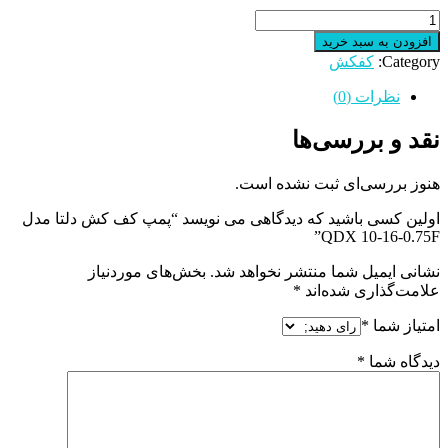
پمپ
کف
افزودن به سبد خرید
کش
Category:
کفکش
دلتا
مدل
نظرات (0)
QDX
10-
نقد و بررسی‌ها
16-
0.75F
هنوز بررسی‌ای ثبت نشده است.
عدد
اولین کسی باشید که دیدگاهی می نویسد “پمپ کف کش دلتا مدل
QDX 10-16-0.75F”
نشانی ایمیل شما منتشر نخواهد شد.
بخش‌های موردنیاز
علامت‌گذاری شده‌اند
*
امتیاز شما
*
دیدگاه شما
*