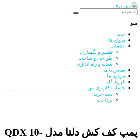
رد
شدن
برین
از
منو
محتوا
برق
خانه
شرکت
پروژه ها
فنی
خدمات
مهندسی
تعمیر و نگهداری
طراحی و ساخت
نصب و راه اندازی
تماس با ما
درباره ما
فروشگاه
حساب کاربری من
سبد خرید
پرداخت
پمپ کف کش دلتا مدل QDX 10-