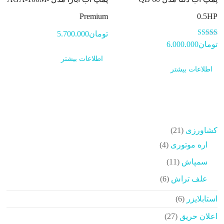
Premium
0.5HP
تومان
5.700.000
امتیاز
تومان
6.000.000
5.00
از 5
اطلاعات بیشتر
اطلاعات بیشتر
21
کشاورزی
21
محصولات
4
اره موتوری
4
محصولات
11
سمپاش
11
محصولات
6
علف تراش
6
محصولات
6
استابلایزر
6
محصولات
27
اعلان حریق
27