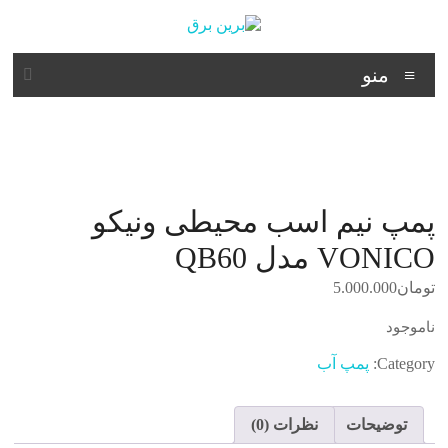
د
دن
ز
برین
حتوا
منو
برق
شرکت
فنی
مهندسی
پمپ نیم اسب محیطی ونیکو
VONICO مدل QB60
تومان
5.000.000
ناموجود
Category:
پمپ آب
توضیحات
نظرات (0)