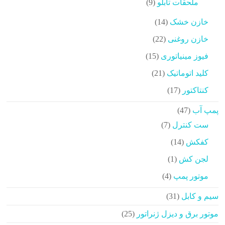
9
ملحقات تابلو
9
محصولات
14
خازن خشک
14
محصولات
22
خازن روغنی
22
محصولات
15
فیوز مینیاتوری
15
محصولات
21
کلید اتوماتیک
21
محصولات
17
کنتاکتور
17
محصولات
47
پمپ آب
47
محصولات
7
ست کنترل
7
محصولات
14
کفکش
14
محصولات
1
لجن کش
1
محصولات
4
موتور پمپ
4
محصولات
31
سیم و کابل
31
محصولات
25
موتور برق و دیزل ژنراتور
25