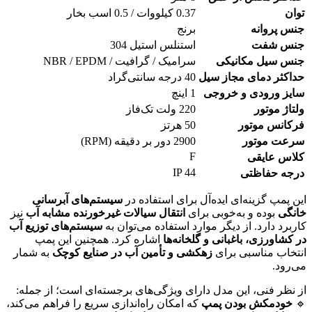
توان
0.37 کیلووات / 0.5 اسب بخار
جنس پروانه
برنج
جنس شفت
استنلس استیل 304
جنس سیل مکانیکی
سرامیک / گرافیت / NBR / EPDM
حداکثر دمای مجاز سیل
40 درجه سانتی‌گراد
سایز ورودی و خروجی
1 اینچ
ولتاژ موتور
220 ولت تک‌فاز
فرکانس موتور
50 هرتز
سرعت موتور
2900 دور بر دقیقه (RPM)
F
کلاس عایقی
IP 44
درجه حفاظتی
این پمپ گزینه‌ای ایده‌آل برای استفاده در
سیستم‌های آبرسانی
خانگی
بوده و به‌خوبی برای
انتقال سیالات غیرخورنده مشابه آب
نیز
کاربرد دارد. از دیگر موارد استفاده می‌توان به
سیستم‌های توزیع آب
در کشاورزی، باغبانی و گلخانه‌ها
اشاره کرد. همچنین این پمپ
انتخاب مناسبی برای
زهکشی و تأمین آب در صنایع کوچک
به شمار
می‌رود.
از نظر فنی، این مدل دارای ویژگی‌های برجسته‌ای است؛ از جمله:
🔹
خودمکش بودن پمپ
که امکان راه‌اندازی سریع را فراهم می‌کند،