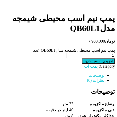
پمپ نیم‌ اسب‌ محیطی‌ شیمجه
مدلQB60L1
تومان
7.900.000
پمپ نیم‌ اسب‌ محیطی‌ شیمجه مدلQB60L1 عدد
افزودن به سبد خرید
Category:
پمپ آب
توضیحات
نظرات (0)
توضیحات
رتفاع ماکزیمم
33 متر
دبی ماکزیمم
40 لیتر در دقیقه
حداکثر مکش از عمق
8 متر