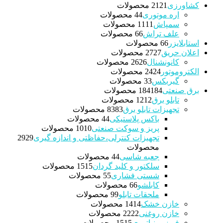
کشاورزی
21 محصولات
21
اره موتوری
4 محصولات
4
سمپاش
11 محصولات
11
علف تراش
6 محصولات
6
استابلایزر
6 محصولات
6
اعلان حریق
27 محصولات
27
کانونشنال
26 محصولات
26
الکتروموتور
24 محصولات
24
گیربکس
3 محصولات
3
برق صنعتی
184 محصولات
184
تابلو برق
12 محصولات
12
تجهیزات تابلو برق
83 محصولات
83
باکس پلاستیکی
4 محصولات
4
پریز و سوکت صنعتی
10 محصولات
10
تجهیزات کنترلی،حفاظتی و اندازه گیری
29
29
محصولات
جعبه شاسی
4 محصولات
4
سلکتور و کلید گردان
15 محصولات
15
شستی فشاری
5 محصولات
5
کابلشو
6 محصولات
6
ملحقات تابلو
9 محصولات
9
خازن خشک
14 محصولات
14
خازن روغنی
22 محصولات
22
فیوز مینیاتوری
15 محصولات
15