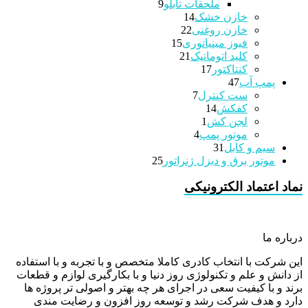
9
محصولات
ملحقات تابلو
9
14
محصولات
خازن خشک
14
22
محصولات
خازن روغنی
22
15
محصولات
فیوز مینیاتوری
15
21
محصولات
کلید اتوماتیک
21
17
محصولات
کنتاکتور
17
47
محصولات
پمپ آب
47
7
محصولات
ست کنترل
7
14
محصولات
کفکش
14
1
محصولات
لجن کش
1
4
محصولات
موتور پمپ
4
31
محصولات
سیم و کابل
31
محصولات
25
موتور برق و دیزل ژنراتور
25
محصولات
نماد اعتماد الکترونیکی
درباره ما
این شرکت با انتخاب کادری کاملا متخصص و با تجربه و با استفاده
از دانش و علم و تکنولوژی روز دنیا و با بکارگیری لوازم و قطعات
برند و با کیفیت سعی در اجرای هر چه بهتر و اصولی تر پروژه ها
دارد و هدف شرکت رشد و توسعه روز افزون و رضایت مندی