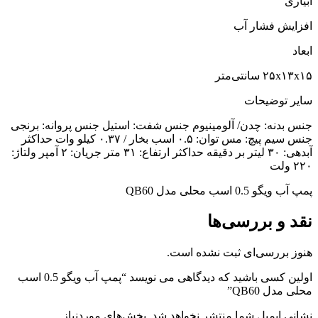
آبیاری
افزایش فشار آب
ابعاد
۲۵x۱۳x۱۵ سانتی‌متر
سایر توضیحات
جنس بدنه: چدن/ آلومینیوم جنس شفت: استیل جنس پروانه: برنجی
جنس سیم پیچ: مس توان: ۰.۵ اسب بخار / ۰.۳۷ کیلو وات حداکثر
آبدهی: ۳۰ لیتر بر دقیقه حداکثر ارتفاع: ۳۱ متر جریان: ۲ آمپر ولتاژ:
۲۲۰ ولت
پمپ آب ویگو 0.5 اسب محلی مدل QB60
نقد و بررسی‌ها
هنوز بررسی‌ای ثبت نشده است.
اولین کسی باشید که دیدگاهی می نویسد “پمپ آب ویگو 0.5 اسب
محلی مدل QB60”
نشانی ایمیل شما منتشر نخواهد شد.
بخش‌های موردنیاز