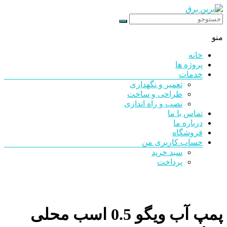
رد
شدن
برین
از
منو
محتوا
برق
خانه
شرکت
پروژه ها
فنی
خدمات
مهندسی
تعمیر و نگهداری
طراحی و ساخت
نصب و راه اندازی
تماس با ما
درباره ما
فروشگاه
حساب کاربری من
سبد خرید
پرداخت
پمپ آب ویگو 0.5 اسب محلی