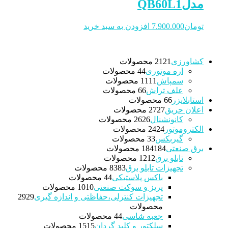
مدلQB60L1
تومان
7.900.000
افزودن به سبد خرید
کشاورزی
21 محصولات
21
اره موتوری
4 محصولات
4
سمپاش
11 محصولات
11
علف تراش
6 محصولات
6
استابلایزر
6 محصولات
6
اعلان حریق
27 محصولات
27
کانونشنال
26 محصولات
26
الکتروموتور
24 محصولات
24
گیربکس
3 محصولات
3
برق صنعتی
184 محصولات
184
تابلو برق
12 محصولات
12
تجهیزات تابلو برق
83 محصولات
83
باکس پلاستیکی
4 محصولات
4
پریز و سوکت صنعتی
10 محصولات
10
تجهیزات کنترلی،حفاظتی و اندازه گیری
29
29
محصولات
جعبه شاسی
4 محصولات
4
سلکتور و کلید گردان
15 محصولات
15