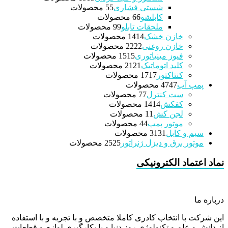
شستی فشاری
5 محصولات
5
کابلشو
6 محصولات
6
ملحقات تابلو
9 محصولات
9
خازن خشک
14 محصولات
14
خازن روغنی
22 محصولات
22
فیوز مینیاتوری
15 محصولات
15
کلید اتوماتیک
21 محصولات
21
کنتاکتور
17 محصولات
17
پمپ آب
47 محصولات
47
ست کنترل
7 محصولات
7
کفکش
14 محصولات
14
لجن کش
1 محصولات
1
موتور پمپ
4 محصولات
4
سیم و کابل
31 محصولات
31
موتور برق و دیزل ژنراتور
25 محصولات
25
نماد اعتماد الکترونیکی
درباره ما
این شرکت با انتخاب کادری کاملا متخصص و با تجربه و با استفاده
از دانش و علم و تکنولوژی روز دنیا و با بکارگیری لوازم و قطعات