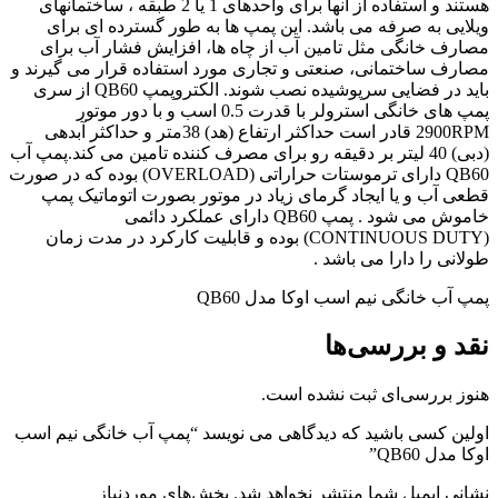
هستند و استفاده از آنها برای واحدهای 1 یا 2 طبقه ، ساختمانهای
ویلایی به صرفه می باشد. این پمپ ها به طور گسترده ای برای
مصارف خانگی مثل تامین آب از چاه ها، افزایش فشار آب برای
مصارف ساختمانی، صنعتی و تجاری مورد استفاده قرار می گیرند و
باید در فضایی سرپوشیده نصب شوند. الکتروپمپ QB60 از سری
پمپ های خانگی استرولر با قدرت 0.5 اسب و با دور موتور
2900RPM قادر است حداکثر ارتفاع (هد) 38متر و حداکثر آبدهی
(دبی) 40 لیتر بر دقیقه رو برای مصرف کننده تامین می کند.پمپ آب
QB60 دارای ترموستات حراراتی (OVERLOAD) بوده که در صورت
قطعی آب و یا ایجاد گرمای زیاد در موتور بصورت اتوماتیک پمپ
خاموش می شود . پمپ QB60 دارای عملکرد دائمی
(CONTINUOUS DUTY) بوده و قابلیت کارکرد در مدت زمان
طولانی را دارا می باشد .
پمپ آب خانگی نیم اسب اوکا مدل QB60
نقد و بررسی‌ها
هنوز بررسی‌ای ثبت نشده است.
اولین کسی باشید که دیدگاهی می نویسد “پمپ آب خانگی نیم اسب
اوکا مدل QB60”
نشانی ایمیل شما منتشر نخواهد شد.
بخش‌های موردنیاز