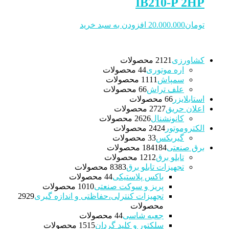
IB210-P 2HP
تومان
20.000.000
افزودن به سبد خرید
کشاورزی
21 محصولات
21
اره موتوری
4 محصولات
4
سمپاش
11 محصولات
11
علف تراش
6 محصولات
6
استابلایزر
6 محصولات
6
اعلان حریق
27 محصولات
27
کانونشنال
26 محصولات
26
الکتروموتور
24 محصولات
24
گیربکس
3 محصولات
3
برق صنعتی
184 محصولات
184
تابلو برق
12 محصولات
12
تجهیزات تابلو برق
83 محصولات
83
باکس پلاستیکی
4 محصولات
4
پریز و سوکت صنعتی
10 محصولات
10
تجهیزات کنترلی،حفاظتی و اندازه گیری
29
29
محصولات
جعبه شاسی
4 محصولات
4
سلکتور و کلید گردان
15 محصولات
15