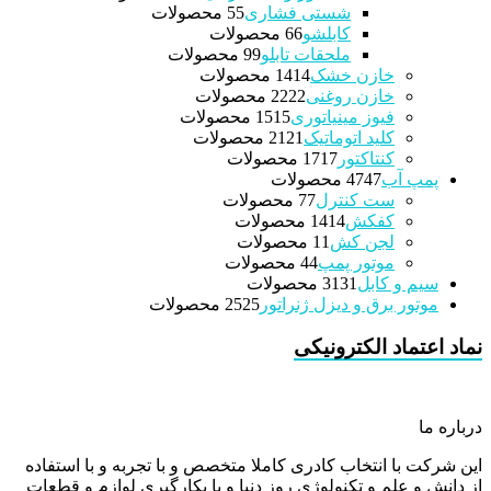
شستی فشاری
5 محصولات
5
کابلشو
6 محصولات
6
ملحقات تابلو
9 محصولات
9
خازن خشک
14 محصولات
14
خازن روغنی
22 محصولات
22
فیوز مینیاتوری
15 محصولات
15
کلید اتوماتیک
21 محصولات
21
کنتاکتور
17 محصولات
17
پمپ آب
47 محصولات
47
ست کنترل
7 محصولات
7
کفکش
14 محصولات
14
لجن کش
1 محصولات
1
موتور پمپ
4 محصولات
4
سیم و کابل
31 محصولات
31
موتور برق و دیزل ژنراتور
25 محصولات
25
نماد اعتماد الکترونیکی
درباره ما
این شرکت با انتخاب کادری کاملا متخصص و با تجربه و با استفاده
از دانش و علم و تکنولوژی روز دنیا و با بکارگیری لوازم و قطعات