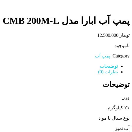
پمپ آب ابارا مدل CMB 200M-L
تومان
12.500.000
ناموجود
Category:
پمپ آب
توضیحات
نظرات (0)
توضیحات
وزن
۲۱ کیلوگرم
نوع سیال یا مواد
آب تمیز