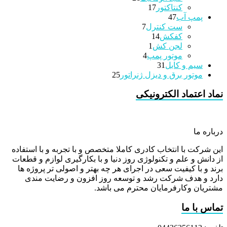
17
محصولات
کنتاکتور
17
47
محصولات
پمپ آب
47
7
محصولات
ست کنترل
7
14
محصولات
کفکش
14
1
محصولات
لجن کش
1
4
محصولات
موتور پمپ
4
31
محصولات
سیم و کابل
31
محصولات
25
موتور برق و دیزل ژنراتور
25
محصولات
نماد اعتماد الکترونیکی
درباره ما
این شرکت با انتخاب کادری کاملا متخصص و با تجربه و با استفاده
از دانش و علم و تکنولوژی روز دنیا و با بکارگیری لوازم و قطعات
برند و با کیفیت سعی در اجرای هر چه بهتر و اصولی تر پروژه ها
دارد و هدف شرکت رشد و توسعه روز افزون و رضایت مندی
مشتریان وکارفرمایان محترم می باشد.
تماس با ما