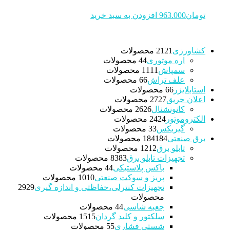
تومان
963.000
افزودن به سبد خرید
کشاورزی
21 محصولات
21
اره موتوری
4 محصولات
4
سمپاش
11 محصولات
11
علف تراش
6 محصولات
6
استابلایزر
6 محصولات
6
اعلان حریق
27 محصولات
27
کانونشنال
26 محصولات
26
الکتروموتور
24 محصولات
24
گیربکس
3 محصولات
3
برق صنعتی
184 محصولات
184
تابلو برق
12 محصولات
12
تجهیزات تابلو برق
83 محصولات
83
باکس پلاستیکی
4 محصولات
4
پریز و سوکت صنعتی
10 محصولات
10
تجهیزات کنترلی،حفاظتی و اندازه گیری
29
29
محصولات
جعبه شاسی
4 محصولات
4
سلکتور و کلید گردان
15 محصولات
15
شستی فشاری
5 محصولات
5