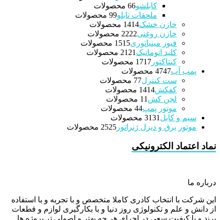
کابلشو
6 محصولات
6
ملحقات تابلو
9 محصولات
9
خازن خشک
14 محصولات
14
خازن روغنی
22 محصولات
22
فیوز مینیاتوری
15 محصولات
15
کلید اتوماتیک
21 محصولات
21
کنتاکتور
17 محصولات
17
پمپ آب
47 محصولات
47
ست کنترل
7 محصولات
7
کفکش
14 محصولات
14
لجن کش
1 محصولات
1
موتور پمپ
4 محصولات
4
سیم و کابل
31 محصولات
31
موتور برق و دیزل ژنراتور
25 محصولات
25
نماد اعتماد الکترونیکی
درباره ما
این شرکت با انتخاب کادری کاملا متخصص و با تجربه و با استفاده
از دانش و علم و تکنولوژی روز دنیا و با بکارگیری لوازم و قطعات
برند و با کیفیت سعی در اجرای هر چه بهتر و اصولی تر پروژه ها