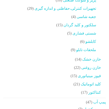
پریز و سوکت صنعتی
10
محصولات
29
تجهیزات کنترلی،حفاظتی و اندازه گیری
29
محصولات
4
جعبه شاسی
4
محصولات
15
سلکتور و کلید گردان
15
محصولات
5
شستی فشاری
5
محصولات
6
کابلشو
6
محصولات
9
ملحقات تابلو
9
محصولات
14
خازن خشک
14
محصولات
22
خازن روغنی
22
محصولات
15
فیوز مینیاتوری
15
محصولات
21
کلید اتوماتیک
21
محصولات
17
کنتاکتور
17
محصولات
47
پمپ آب
47
محصولات
7