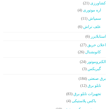
21
کشاورزی
21
محصولات
4
اره موتوری
4
محصولات
11
سمپاش
11
محصولات
6
علف تراش
6
محصولات
6
استابلایزر
6
محصولات
27
اعلان حریق
27
محصولات
26
کانونشنال
26
محصولات
24
الکتروموتور
24
محصولات
3
گیربکس
3
محصولات
184
برق صنعتی
184
محصولات
12
تابلو برق
12
محصولات
83
تجهیزات تابلو برق
83
محصولات
4
باکس پلاستیکی
4
محصولات
10