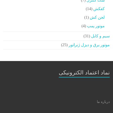
ست کنترل
7
محصولات
14
کفکش
14
محصولات
1
لجن کش
1
محصولات
4
موتور پمپ
4
محصولات
31
سیم و کابل
31
محصولات
25
موتور برق و دیزل ژنراتور
25
محصولات
نماد اعتماد الکترونیکی
درباره ما