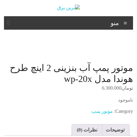
د
دن
ز
برین
حتوا
منو
برق
شرکت
فنی
مهندسی
موتور پمپ آب بنزینی 2 اینچ طرح
هوندا مدل wp-20x
تومان
6.300.000
ناموجود
Category:
موتور پمپ
توضیحات
نظرات (0)