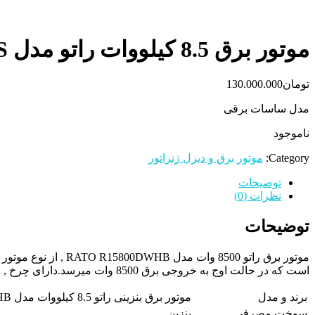
موتور برق 8.5 کیلووات راتو مدل RATO R15500DWHB+ATS
تومان
130.000.000
مدل ساسات برقی
ناموجود
Category:
موتور برق و دیزل ژنراتور
توضیحات
نظرات (0)
توضیحات
است که در حالت اوج به خروجی برق 8500 وات میرسد.دارای چرخ , دسته و باتری.
برند و مدل
موتور برق بنزینی راتو 8.5 کیلووات مدل RATO R15800DWHB
سوخت مصرفی
بنزین