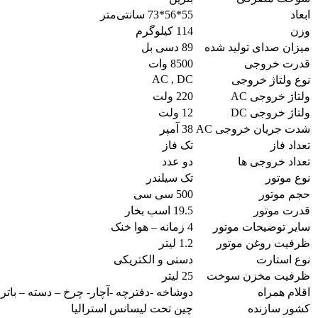
ابعاد
55*56*73 سانتی‌متر
وزن
114 کیلوگرم
میزان صدای تولید شده
89 دسی بل
قدرت خروجی
8500 وات
AC , DC
نوع ولتاژ خروجی
ولتاژ خروجی AC
220 ولت
ولتاژ خروجی DC
12 ولت
شدت جریان خروجی AC
38 آمپر
تعداد فاز
تک فاز
تعداد خروجی ها
دو عدد
نوع موتور
تک سیلندر
حجم موتور
500 سی سی
قدرت موتور
19.5 اسب بخار
سایر توضیحات موتور
4 زمانه – هوا خنک
ظرفیت روغن موتور
1.2 لیتر
نوع استارت
دستی و الکتریکی
ظرفیت مخزن سوخت
25 لیتر
اقلام همراه
دوشاخه -دفترچه -آچار- چرخ – دسته – باتر
کشور سازنده
چین تحت لیسانس استرالیا