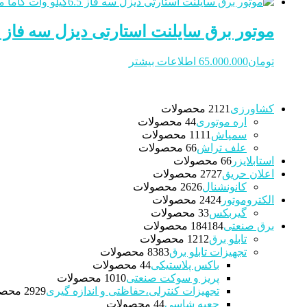
موتور برق سایلنت استارتی دیزل سه فاز 6.5کیلو وات کاما مدل KDE8800HTN
تومان
65.000.000
اطلاعات بیشتر
کشاورزی
21 محصولات
21
اره موتوری
4 محصولات
4
سمپاش
11 محصولات
11
علف تراش
6 محصولات
6
استابلایزر
6 محصولات
6
اعلان حریق
27 محصولات
27
کانونشنال
26 محصولات
26
الکتروموتور
24 محصولات
24
گیربکس
3 محصولات
3
برق صنعتی
184 محصولات
184
تابلو برق
12 محصولات
12
تجهیزات تابلو برق
83 محصولات
83
باکس پلاستیکی
4 محصولات
4
پریز و سوکت صنعتی
10 محصولات
10
تجهیزات کنترلی،حفاظتی و اندازه گیری
29 محصولات
29
جعبه شاسی
4 محصولات
4