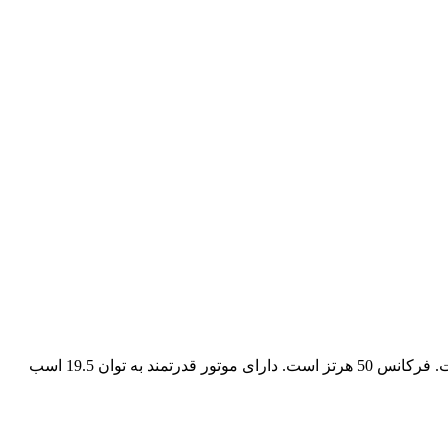
موتور برق راتو 8500 وات مدل RATO R15800DWHB , از نوع موتور هواخنک, چهازمانه و تکفاز میباشد. نوع سوخت قابل استفاده بنزین است. فرکانس 50 هرتز است. دارای موتور قدرتمند به توان 19.5 اسب