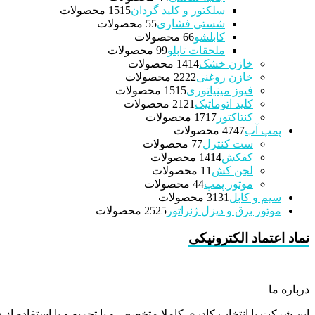
سلکتور و کلید گردان
15 محصولات
15
شستی فشاری
5 محصولات
5
کابلشو
6 محصولات
6
ملحقات تابلو
9 محصولات
9
خازن خشک
14 محصولات
14
خازن روغنی
22 محصولات
22
فیوز مینیاتوری
15 محصولات
15
کلید اتوماتیک
21 محصولات
21
کنتاکتور
17 محصولات
17
پمپ آب
47 محصولات
47
ست کنترل
7 محصولات
7
کفکش
14 محصولات
14
لجن کش
1 محصولات
1
موتور پمپ
4 محصولات
4
سیم و کابل
31 محصولات
31
موتور برق و دیزل ژنراتور
25 محصولات
25
نماد اعتماد الکترونیکی
درباره ما
این شرکت با انتخاب کادری کاملا متخصص و با تجربه و با استفاده از د