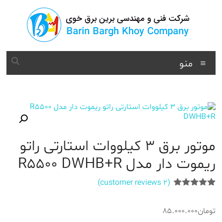
د
دن
ز
حتوا
برین
منو
برق
شرکت
فنی
مهندسی
موتور برق 3 کیلووات استارتی راتو
ریموت دار مدل R5500 DWHB+R
customer reviews)
2
(
2
امتیازدهی
5.00
از 5
تومان
85.000.000
در
امتیازدهی
مشتری