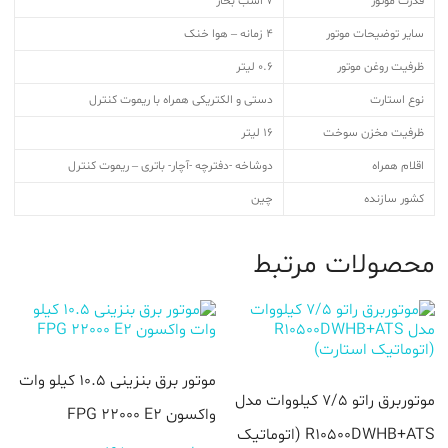
قدرت موتور
7 اسب بخار
سایر توضیحات موتور
4 زمانه – هوا خنک
ظرفیت روغن موتور
0.6 لیتر
نوع استارت
دستی و الکتریکی همراه با ریموت کنترل
ظرفیت مخزن سوخت
16 لیتر
اقلام همراه
دوشاخه -دفترچه -آچار- باتری – ریموت کنترل
کشور سازنده
چین
محصولات مرتبط
موتور برق بنزینی 10.5 کیلو وات
موتوربرق راتو 7/5 کیلووات مدل
واکسون FPG 22000 E2
R10500DWHB+ATS (اتوماتیک