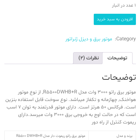
1 عدد در انبار
موتور
افزودن به سبد خرید
برق
3
کیلووات
Category:
موتور برق و دیزل ژنراتور
استارتی
راتو
ریموت
توضیحات
نظرات (2)
دار
مدل
R5500
توضیحات
DWHB+R
عدد
موتور برق راتو 3000 وات مدل R5500DWHB+R, از نوع موتور
هواخنک, چهازمانه و تکفاز میباشد. نوع سوخت قابل استفاده بنزین
است. فرکانس 50 هرتز است. دارای موتور قدرتمند به توان 7 اسب
است که در حالت اوج به خروجی برق 3000 وات میرسد.دارای
ریموت کنترل از راه دور
برند و مدل
موتور برق راتو ریموت دار مدل R5500 DWHB+R