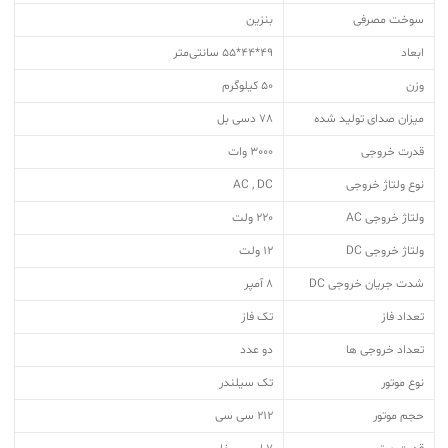
سوخت مصرفی
بنزین
ابعاد
49*44*55 سانتی‌متر
وزن
50 کیلوگرم
میزان صدای تولید شده
78 دسی بل
قدرت خروجی
3000 وات
نوع ولتاژ خروجی
AC , DC
ولتاژ خروجی AC
220 ولت
ولتاژ خروجی DC
12 ولت
شدت جریان خروجی DC
8 آمپر
تعداد فاز
تک فاز
تعداد خروجی ها
دو عدد
نوع موتور
تک سیلندر
حجم موتور
212 سی سی