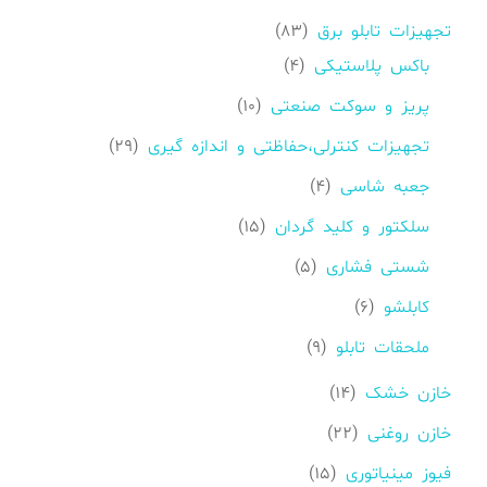
محصولات
83
تجهیزات تابلو برق
83
محصولات
4
باکس پلاستیکی
4
محصولات
10
پریز و سوکت صنعتی
10
محصولات
29
تجهیزات کنترلی،حفاظتی و اندازه گیری
29
محصولات
4
جعبه شاسی
4
محصولات
15
سلکتور و کلید گردان
15
محصولات
5
شستی فشاری
5
محصولات
6
کابلشو
6
محصولات
9
ملحقات تابلو
9
محصولات
14
خازن خشک
14
محصولات
22
خازن روغنی
22
محصولات
15
فیوز مینیاتوری
15