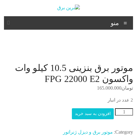
د
دن
ز
برین
حتوا
منو
برق
شرکت
فنی
مهندسی
موتور برق بنزینی 10.5 کیلو وات
واکسون FPG 22000 E2
تومان
165.000.000
2 عدد در انبار
موتور
افزودن به سبد خرید
برق
بنزینی
10.5
Category:
موتور برق و دیزل ژنراتور
کیلو