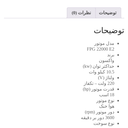
وات
واکسون
توضیحات
نظرات (0)
FPG
22000
E2
توضیحات
عدد
مدل موتور
FPG 22000 E2
برند
واکسون
حداکثر توان (kw)
10.5 کیلو وات
ولتاژ (V)
220 ولت – تکفاز
قدرت موتور (hp)
18 اسب
نوع موتور
هوا خنک
دور موتور (rpm)
3600 دور بر دقیقه
نوع سوخت