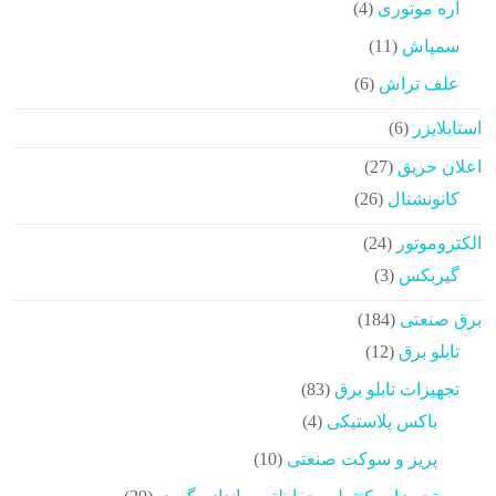
محصولات
4
اره موتوری
4
محصولات
11
سمپاش
11
محصولات
6
علف تراش
6
محصولات
6
استابلایزر
6
محصولات
27
اعلان حریق
27
محصولات
26
کانونشنال
26
محصولات
24
الکتروموتور
24
محصولات
3
گیربکس
3
محصولات
184
برق صنعتی
184
محصولات
12
تابلو برق
12
محصولات
83
تجهیزات تابلو برق
83
محصولات
4
باکس پلاستیکی
4
محصولات
10
پریز و سوکت صنعتی
10
محصولات
29