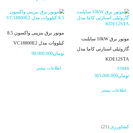
موتور برق بنزینی واکسون 8.5
موتور برق 10kW سایلنت
کیلووات مدل VC18800E2
گازوئیلی استارتی کاما مدل
تومان
98.000.000
KDE12STA
اطلاعات بیشتر
امتیاز
تومان
365.000.000
5.00
از 5
اطلاعات بیشتر
21
کشاورزی
21