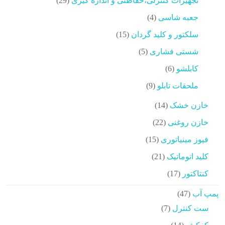
تجهیزات کنترلی،حفاظتی و اندازه گیری
29
محصولات
4
جعبه شاسی
4
محصولات
15
سلکتور و کلید گردان
15
محصولات
5
شستی فشاری
5
محصولات
6
کابلشو
6
محصولات
9
ملحقات تابلو
9
محصولات
14
خازن خشک
14
محصولات
22
خازن روغنی
22
محصولات
15
فیوز مینیاتوری
15
محصولات
21
کلید اتوماتیک
21
محصولات
17
کنتاکتور
17
محصولات
47
پمپ آب
47
محصولات
7
ست کنترل
7
محصولات
14