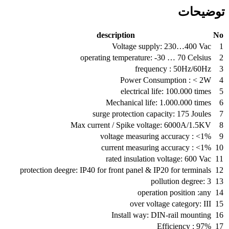
توضیحات
description
No
Voltage supply: 230…400 Vac
1
operating temperature: -30 … 70 Celsius
2
frequency : 50Hz/60Hz
3
Power Consumption : < 2W
4
electrical life: 100.000 times
5
Mechanical life: 1.000.000 times
6
surge protection capacity: 175 Joules
7
Max current / Spike voltage: 6000A/1.5KV
8
voltage measuring accuracy : <1%
9
current measuring accuracy : <1%
10
rated insulation voltage: 600 Vac
11
protection deegre: IP40 for front panel & IP20 for terminals
12
pollution degree: 3
13
operation position :any
14
over voltage category: III
15
Install way: DIN-rail mounting
16
Efficiency : 97%
17