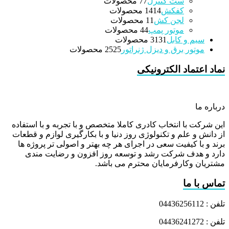
ست کنترل
7 محصولات
7
کفکش
14 محصولات
14
لجن کش
1 محصولات
1
موتور پمپ
4 محصولات
4
سیم و کابل
31 محصولات
31
موتور برق و دیزل ژنراتور
25 محصولات
25
نماد اعتماد الکترونیکی
درباره ما
این شرکت با انتخاب کادری کاملا متخصص و با تجربه و با استفاده
از دانش و علم و تکنولوژی روز دنیا و با بکارگیری لوازم و قطعات
برند و با کیفیت سعی در اجرای هر چه بهتر و اصولی تر پروژه ها
دارد و هدف شرکت رشد و توسعه روز افزون و رضایت مندی
مشتریان وکارفرمایان محترم می باشد.
تماس با ما
تلفن : 04436256112
تلفن : 04436241272