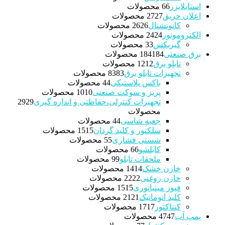
استابلایزر
6 محصولات
6
اعلان حریق
27 محصولات
27
کانونشنال
26 محصولات
26
الکتروموتور
24 محصولات
24
گیربکس
3 محصولات
3
برق صنعتی
184 محصولات
184
تابلو برق
12 محصولات
12
تجهیزات تابلو برق
83 محصولات
83
باکس پلاستیکی
4 محصولات
4
پریز و سوکت صنعتی
10 محصولات
10
تجهیزات کنترلی،حفاظتی و اندازه گیری
29
29
محصولات
جعبه شاسی
4 محصولات
4
سلکتور و کلید گردان
15 محصولات
15
شستی فشاری
5 محصولات
5
کابلشو
6 محصولات
6
ملحقات تابلو
9 محصولات
9
خازن خشک
14 محصولات
14
خازن روغنی
22 محصولات
22
فیوز مینیاتوری
15 محصولات
15
کلید اتوماتیک
21 محصولات
21
کنتاکتور
17 محصولات
17
پمپ آب
47 محصولات
47