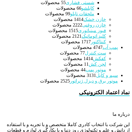
شستی فشاری
5 محصولات
5
کابلشو
6 محصولات
6
ملحقات تابلو
9 محصولات
9
خازن خشک
14 محصولات
14
خازن روغنی
22 محصولات
22
فیوز مینیاتوری
15 محصولات
15
کلید اتوماتیک
21 محصولات
21
کنتاکتور
17 محصولات
17
پمپ آب
47 محصولات
47
ست کنترل
7 محصولات
7
کفکش
14 محصولات
14
لجن کش
1 محصولات
1
موتور پمپ
4 محصولات
4
سیم و کابل
31 محصولات
31
موتور برق و دیزل ژنراتور
25 محصولات
25
نماد اعتماد الکترونیکی
درباره ما
این شرکت با انتخاب کادری کاملا متخصص و با تجربه و با استفاده
از دانش و علم و تکنولوژی روز دنیا و با بکارگیری لوازم و قطعات