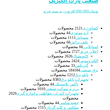
صنعتی پارت الکتریک
تومان
690.000
افزودن به سبد خرید
کشاورزی
21 محصولات
21
اره موتوری
4 محصولات
4
سمپاش
11 محصولات
11
علف تراش
6 محصولات
6
استابلایزر
6 محصولات
6
اعلان حریق
27 محصولات
27
کانونشنال
26 محصولات
26
الکتروموتور
24 محصولات
24
گیربکس
3 محصولات
3
برق صنعتی
184 محصولات
184
تابلو برق
12 محصولات
12
تجهیزات تابلو برق
83 محصولات
83
باکس پلاستیکی
4 محصولات
4
پریز و سوکت صنعتی
10 محصولات
10
تجهیزات کنترلی،حفاظتی و اندازه گیری
29
29
محصولات
جعبه شاسی
4 محصولات
4
سلکتور و کلید گردان
15 محصولات
15