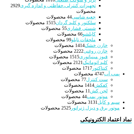
تجهیزات کنترلی،حفاظتی و اندازه گیری
29
29
محصولات
جعبه شاسی
4 محصولات
4
سلکتور و کلید گردان
15 محصولات
15
شستی فشاری
5 محصولات
5
کابلشو
6 محصولات
6
ملحقات تابلو
9 محصولات
9
خازن خشک
14 محصولات
14
خازن روغنی
22 محصولات
22
فیوز مینیاتوری
15 محصولات
15
کلید اتوماتیک
21 محصولات
21
کنتاکتور
17 محصولات
17
پمپ آب
47 محصولات
47
ست کنترل
7 محصولات
7
کفکش
14 محصولات
14
لجن کش
1 محصولات
1
موتور پمپ
4 محصولات
4
سیم و کابل
31 محصولات
31
موتور برق و دیزل ژنراتور
25 محصولات
25
نماد اعتماد الکترونیکی