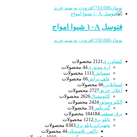
تومان
710.000
افزودن به سبد خرید
فتوسل ۱۰A شیوا امواج
تومان
550.000
افزودن به سبد خرید
کشاورزی
21 محصولات
21
اره موتوری
4 محصولات
4
سمپاش
11 محصولات
11
علف تراش
6 محصولات
6
استابلایزر
6 محصولات
6
اعلان حریق
27 محصولات
27
کانونشنال
26 محصولات
26
الکتروموتور
24 محصولات
24
گیربکس
3 محصولات
3
برق صنعتی
184 محصولات
184
تابلو برق
12 محصولات
12
تجهیزات تابلو برق
83 محصولات
83
باکس پلاستیکی
4 محصولات
4
پریز و سوکت صنعتی
10 محصولات
10