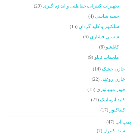
محصولات
29
تجهیزات کنترلی،حفاظتی و اندازه گیری
29
محصولات
4
جعبه شاسی
4
محصولات
15
سلکتور و کلید گردان
15
محصولات
5
شستی فشاری
5
محصولات
6
کابلشو
6
محصولات
9
ملحقات تابلو
9
محصولات
14
خازن خشک
14
محصولات
22
خازن روغنی
22
محصولات
15
فیوز مینیاتوری
15
محصولات
21
کلید اتوماتیک
21
محصولات
17
کنتاکتور
17
محصولات
47
پمپ آب
47
محصولات
7
ست کنترل
7