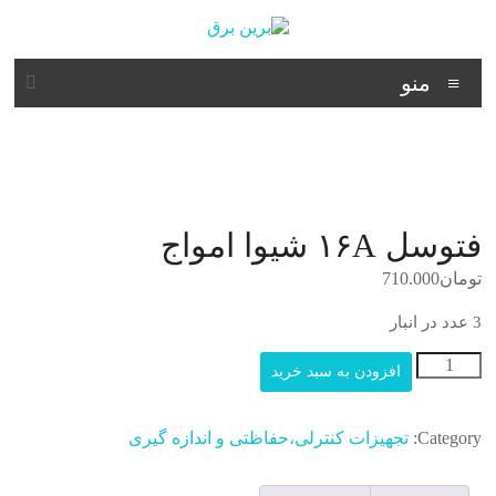
د
دن
ز
برین
حتوا
منو
برق
شرکت
فنی
مهندسی
فتوسل ۱۶A شیوا امواج
تومان
710.000
3 عدد در انبار
فتوسل
افزودن به سبد خرید
۱۶A
شیوا
امواج
Category:
تجهیزات کنترلی،حفاظتی و اندازه گیری
عدد