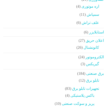
محصولات
4
اره موتوری
4
محصولات
11
سمپاش
11
محصولات
6
علف تراش
6
محصولات
6
استابلایزر
6
محصولات
27
اعلان حریق
27
محصولات
26
کانونشنال
26
محصولات
24
الکتروموتور
24
محصولات
3
گیربکس
3
محصولات
184
برق صنعتی
184
محصولات
12
تابلو برق
12
محصولات
83
تجهیزات تابلو برق
83
محصولات
4
باکس پلاستیکی
4
محصولات
10
پریز و سوکت صنعتی
10