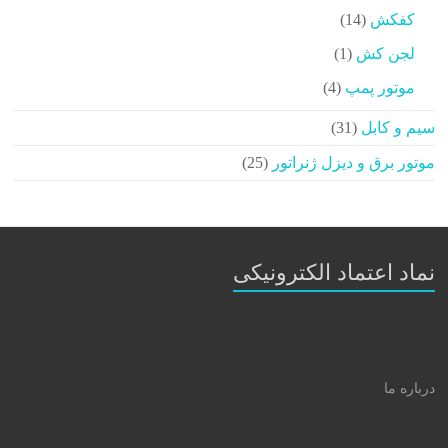
محصولات
14
کفکش
14
محصولات
1
لجن کش
1
محصولات
4
موتور پمپ
4
محصولات
31
سیم و کابل
31
محصولات
25
موتور برق و دیزل ژنراتور
25
محصولات
نماد اعتماد الکترونیکی
درباره ما