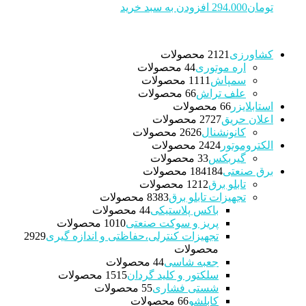
تومان
294.000
افزودن به سبد خرید
کشاورزی
21 محصولات
21
اره موتوری
4 محصولات
4
سمپاش
11 محصولات
11
علف تراش
6 محصولات
6
استابلایزر
6 محصولات
6
اعلان حریق
27 محصولات
27
کانونشنال
26 محصولات
26
الکتروموتور
24 محصولات
24
گیربکس
3 محصولات
3
برق صنعتی
184 محصولات
184
تابلو برق
12 محصولات
12
تجهیزات تابلو برق
83 محصولات
83
باکس پلاستیکی
4 محصولات
4
پریز و سوکت صنعتی
10 محصولات
10
تجهیزات کنترلی،حفاظتی و اندازه گیری
29
29
محصولات
جعبه شاسی
4 محصولات
4
سلکتور و کلید گردان
15 محصولات
15
شستی فشاری
5 محصولات
5
کابلشو
6 محصولات
6