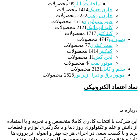
ملحقات تابلو
9 محصولات
9
خازن خشک
14 محصولات
14
خازن روغنی
22 محصولات
22
فیوز مینیاتوری
15 محصولات
15
کلید اتوماتیک
21 محصولات
21
کنتاکتور
17 محصولات
17
پمپ آب
47 محصولات
47
ست کنترل
7 محصولات
7
کفکش
14 محصولات
14
لجن کش
1 محصولات
1
موتور پمپ
4 محصولات
4
سیم و کابل
31 محصولات
31
موتور برق و دیزل ژنراتور
25 محصولات
25
نماد اعتماد الکترونیکی
درباره ما
این شرکت با انتخاب کادری کاملا متخصص و با تجربه و با استفاده
از دانش و علم و تکنولوژی روز دنیا و با بکارگیری لوازم و قطعات
برند و با کیفیت سعی در اجرای هر چه بهتر و اصولی تر پروژه ها
دارد و هدف شرکت رشد و توسعه روز افزون و رضایت مندی