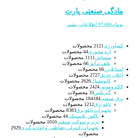
مادگی صنعتی پارت
تومان
97.000
اطلاعات بیشتر
کشاورزی
21 محصولات
21
اره موتوری
4 محصولات
4
سمپاش
11 محصولات
11
علف تراش
6 محصولات
6
استابلایزر
6 محصولات
6
اعلان حریق
27 محصولات
27
کانونشنال
26 محصولات
26
الکتروموتور
24 محصولات
24
گیربکس
3 محصولات
3
برق صنعتی
184 محصولات
184
تابلو برق
12 محصولات
12
تجهیزات تابلو برق
83 محصولات
83
باکس پلاستیکی
4 محصولات
4
پریز و سوکت صنعتی
10 محصولات
10
تجهیزات کنترلی،حفاظتی و اندازه گیری
29
29
محصولات