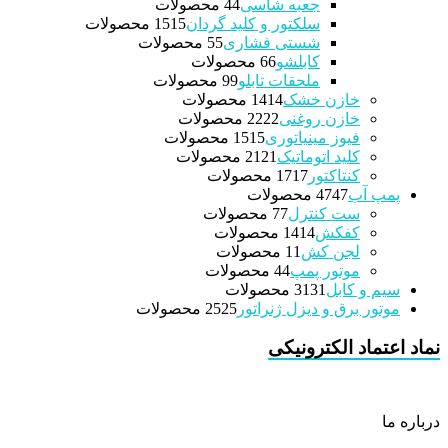
جعبه شاسی
4 محصولات
4
سلکتور و کلید گردان
15 محصولات
15
شستی فشاری
5 محصولات
5
کابلشو
6 محصولات
6
ملحقات تابلو
9 محصولات
9
خازن خشک
14 محصولات
14
خازن روغنی
22 محصولات
22
فیوز مینیاتوری
15 محصولات
15
کلید اتوماتیک
21 محصولات
21
کنتاکتور
17 محصولات
17
پمپ آب
47 محصولات
47
ست کنترل
7 محصولات
7
کفکش
14 محصولات
14
لجن کش
1 محصولات
1
موتور پمپ
4 محصولات
4
سیم و کابل
31 محصولات
31
موتور برق و دیزل ژنراتور
25 محصولات
25
نماد اعتماد الکترونیکی
درباره ما