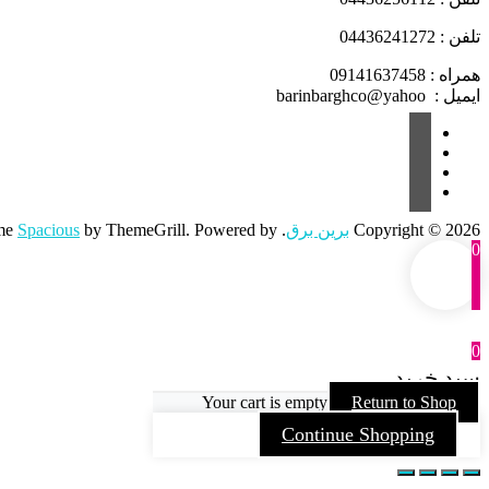
تلفن : 04436241272
همراه : 09141637458
ایمیل : barinbarghco@yahoo
Copyright © 2026
برین برق
. All rights reserved. Theme
by ThemeGrill. Powered by:
Spacious
0
0
سبد خرید
Your cart is empty
Return to Shop
Continue Shopping