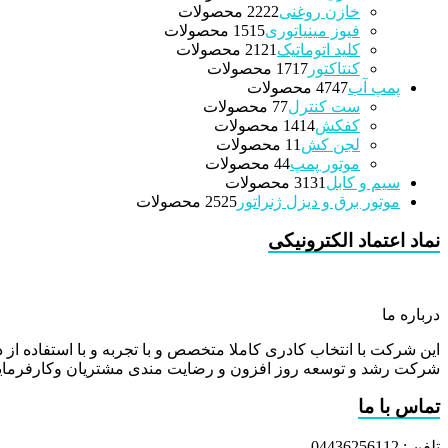
خازن روغنی
22 محصولات
22
فیوز مینیاتوری
15 محصولات
15
کلید اتوماتیک
21 محصولات
21
کنتاکتور
17 محصولات
17
پمپ آب
47 محصولات
47
ست کنترل
7 محصولات
7
کفکش
14 محصولات
14
لجن کش
1 محصولات
1
موتور پمپ
4 محصولات
4
سیم و کابل
31 محصولات
31
موتور برق و دیزل ژنراتور
25 محصولات
25
نماد اعتماد الکترونیکی
درباره ما
این شرکت با انتخاب کادری کاملا متخصص و با تجربه و با استفاده از د
شرکت رشد و توسعه روز افزون و رضایت مندی مشتریان وکارفرمایا
تماس با ما
تلفن : 04436256112