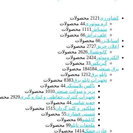
کشاورزی
21 محصولات
21
اره موتوری
4 محصولات
4
سمپاش
11 محصولات
11
علف تراش
6 محصولات
6
استابلایزر
6 محصولات
6
اعلان حریق
27 محصولات
27
کانونشنال
26 محصولات
26
الکتروموتور
24 محصولات
24
گیربکس
3 محصولات
3
برق صنعتی
184 محصولات
184
تابلو برق
12 محصولات
12
تجهیزات تابلو برق
83 محصولات
83
باکس پلاستیکی
4 محصولات
4
پریز و سوکت صنعتی
10 محصولات
10
تجهیزات کنترلی،حفاظتی و اندازه گیری
29 محصولات
29
جعبه شاسی
4 محصولات
4
سلکتور و کلید گردان
15 محصولات
15
شستی فشاری
5 محصولات
5
کابلشو
6 محصولات
6
ملحقات تابلو
9 محصولات
9
خازن خشک
14 محصولات
14