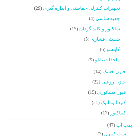
محصولات
29
تجهیزات کنترلی،حفاظتی و اندازه گیری
29
محصولات
4
جعبه شاسی
4
محصولات
15
سلکتور و کلید گردان
15
محصولات
5
شستی فشاری
5
محصولات
6
کابلشو
6
محصولات
9
ملحقات تابلو
9
محصولات
14
خازن خشک
14
محصولات
22
خازن روغنی
22
محصولات
15
فیوز مینیاتوری
15
محصولات
21
کلید اتوماتیک
21
محصولات
17
کنتاکتور
17
محصولات
47
پمپ آب
47
محصولات
7
ست کنترل
7