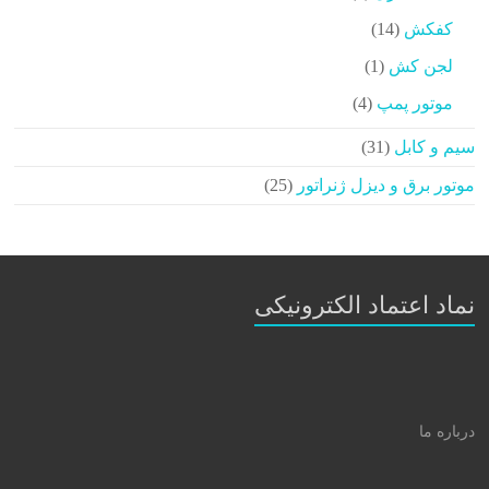
محصولات
14
کفکش
14
محصولات
1
لجن کش
1
محصولات
4
موتور پمپ
4
محصولات
31
سیم و کابل
31
محصولات
25
موتور برق و دیزل ژنراتور
25
محصولات
نماد اعتماد الکترونیکی
درباره ما