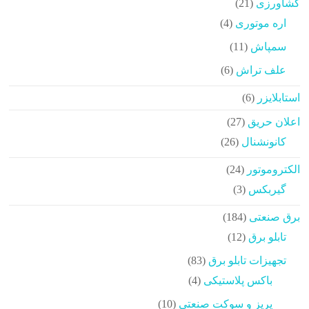
21
کشاورزی
21
محصولات
4
اره موتوری
4
محصولات
11
سمپاش
11
محصولات
6
علف تراش
6
محصولات
6
استابلایزر
6
محصولات
27
اعلان حریق
27
محصولات
26
کانونشنال
26
محصولات
24
الکتروموتور
24
محصولات
3
گیربکس
3
محصولات
184
برق صنعتی
184
محصولات
12
تابلو برق
12
محصولات
83
تجهیزات تابلو برق
83
محصولات
4
باکس پلاستیکی
4
محصولات
10
پریز و سوکت صنعتی
10