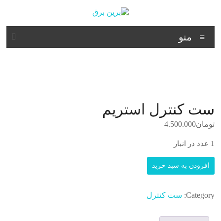
د
دن
ز
برین
حتوا
منو
برق
شرکت
فنی
مهندسی
ست کنترل استریم
تومان
4.500.000
1 عدد در انبار
ست
افزودن به سبد خرید
کنترل
استریم
عدد
Category:
ست کنترل