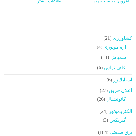
افزودن به سبد خرید
اطلاعات بیشتر
21
کشاورزی
21
محصولات
4
اره موتوری
4
محصولات
11
سمپاش
11
محصولات
6
علف تراش
6
محصولات
6
استابلایزر
6
محصولات
27
اعلان حریق
27
محصولات
26
کانونشنال
26
محصولات
24
الکتروموتور
24
محصولات
3
گیربکس
3
محصولات
184
برق صنعتی
184