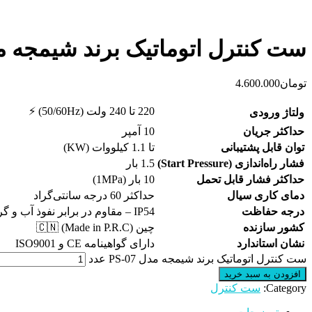
ست کنترل اتوماتیک برند شیمجه مدل 7
تومان
4.600.000
220 تا 240 ولت (50/60Hz) ⚡
ولتاژ ورودی
حداکثر جریان
10 آمپر
توان قابل پشتیبانی
تا 1.1 کیلووات (KW)
فشار راه‌اندازی (Start Pressure)
1.5 بار
حداکثر فشار قابل تحمل
10 بار (1MPa)
دمای کاری سیال
حداکثر 60 درجه سانتی‌گراد
درجه حفاظت
IP54 – مقاوم در برابر نفوذ آب و گرد و غبار
کشور سازنده
چین (Made in P.R.C) 🇨🇳
نشان استاندارد
دارای گواهینامه CE و ISO9001
ست کنترل اتوماتیک برند شیمجه مدل PS-07 عدد
افزودن به سبد خرید
Category:
ست کنترل