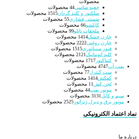
محصولات
جعبه شاسی
4 محصولات
4
سلکتور و کلید گردان
15 محصولات
15
شستی فشاری
5 محصولات
5
کابلشو
6 محصولات
6
ملحقات تابلو
9 محصولات
9
خازن خشک
14 محصولات
14
خازن روغنی
22 محصولات
22
فیوز مینیاتوری
15 محصولات
15
کلید اتوماتیک
21 محصولات
21
کنتاکتور
17 محصولات
17
پمپ آب
47 محصولات
47
ست کنترل
7 محصولات
7
کفکش
14 محصولات
14
لجن کش
1 محصولات
1
موتور پمپ
4 محصولات
4
سیم و کابل
31 محصولات
31
موتور برق و دیزل ژنراتور
25 محصولات
25
نماد اعتماد الکترونیکی
درباره ما