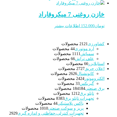
خازن روغنی 7 میکروفاراد
تومان
152.000
اطلاعات بیشتر
کشاورزی
21 محصولات
21
اره موتوری
4 محصولات
4
سمپاش
11 محصولات
11
علف تراش
6 محصولات
6
استابلایزر
6 محصولات
6
اعلان حریق
27 محصولات
27
کانونشنال
26 محصولات
26
الکتروموتور
24 محصولات
24
گیربکس
3 محصولات
3
برق صنعتی
184 محصولات
184
تابلو برق
12 محصولات
12
تجهیزات تابلو برق
83 محصولات
83
باکس پلاستیکی
4 محصولات
4
پریز و سوکت صنعتی
10 محصولات
10
تجهیزات کنترلی،حفاظتی و اندازه گیری
29
29