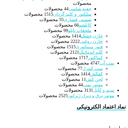
محصولات
جعبه شاسی
4 محصولات
4
سلکتور و کلید گردان
15 محصولات
15
شستی فشاری
5 محصولات
5
کابلشو
6 محصولات
6
ملحقات تابلو
9 محصولات
9
خازن خشک
14 محصولات
14
خازن روغنی
22 محصولات
22
فیوز مینیاتوری
15 محصولات
15
کلید اتوماتیک
21 محصولات
21
کنتاکتور
17 محصولات
17
پمپ آب
47 محصولات
47
ست کنترل
7 محصولات
7
کفکش
14 محصولات
14
لجن کش
1 محصولات
1
موتور پمپ
4 محصولات
4
سیم و کابل
31 محصولات
31
موتور برق و دیزل ژنراتور
25 محصولات
25
نماد اعتماد الکترونیکی
درباره ما