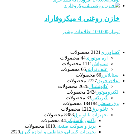
خازن روغنی 4 میکروفاراد
تومان
109.000
اطلاعات بیشتر
کشاورزی
21 محصولات
21
اره موتوری
4 محصولات
4
سمپاش
11 محصولات
11
علف تراش
6 محصولات
6
استابلایزر
6 محصولات
6
اعلان حریق
27 محصولات
27
کانونشنال
26 محصولات
26
الکتروموتور
24 محصولات
24
گیربکس
3 محصولات
3
برق صنعتی
184 محصولات
184
تابلو برق
12 محصولات
12
تجهیزات تابلو برق
83 محصولات
83
باکس پلاستیکی
4 محصولات
4
پریز و سوکت صنعتی
10 محصولات
10
تجهیزات کنترلی،حفاظتی و اندازه گیری
29
29