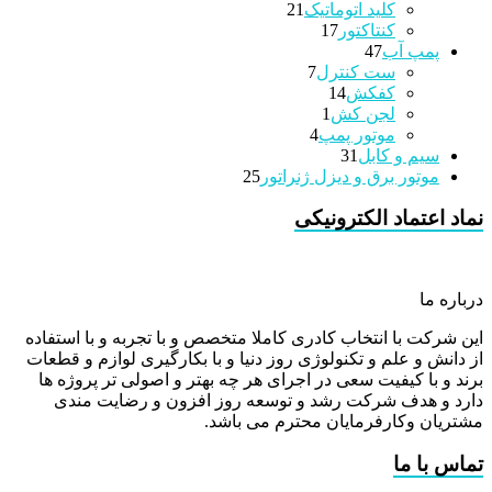
21
محصولات
کلید اتوماتیک
21
17
محصولات
کنتاکتور
17
47
محصولات
پمپ آب
47
7
محصولات
ست کنترل
7
14
محصولات
کفکش
14
1
محصولات
لجن کش
1
4
محصولات
موتور پمپ
4
31
محصولات
سیم و کابل
31
محصولات
25
موتور برق و دیزل ژنراتور
25
محصولات
نماد اعتماد الکترونیکی
درباره ما
این شرکت با انتخاب کادری کاملا متخصص و با تجربه و با استفاده
از دانش و علم و تکنولوژی روز دنیا و با بکارگیری لوازم و قطعات
برند و با کیفیت سعی در اجرای هر چه بهتر و اصولی تر پروژه ها
دارد و هدف شرکت رشد و توسعه روز افزون و رضایت مندی
مشتریان وکارفرمایان محترم می باشد.
تماس با ما