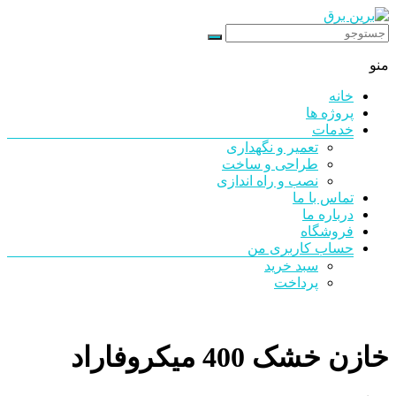
رد
شدن
برین
از
منو
محتوا
برق
خانه
شرکت
پروژه ها
فنی
خدمات
مهندسی
تعمیر و نگهداری
طراحی و ساخت
نصب و راه اندازی
تماس با ما
درباره ما
فروشگاه
حساب کاربری من
سبد خرید
پرداخت
خازن خشک 400 میکروفاراد