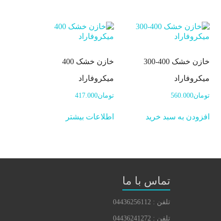
خازن خشک 400-300
خازن خشک 400
میکروفاراد
میکروفاراد
تومان
560.000
تومان
417.000
افزودن به سبد خرید
اطلاعات بیشتر
تماس با ما
تلفن : 04436256112
تلفن : 04436241272