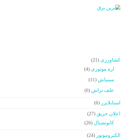
د
دن
برین
ز
حتوا
برق
شرکت
فنی
مهندسی
21
کشاورزی
21
محصولات
4
اره موتوری
4
محصولات
11
سمپاش
11
محصولات
6
علف تراش
6
محصولات
6
استابلایزر
6
محصولات
27
اعلان حریق
27
محصولات
26
کانونشنال
26
محصولات
24
الکتروموتور
24