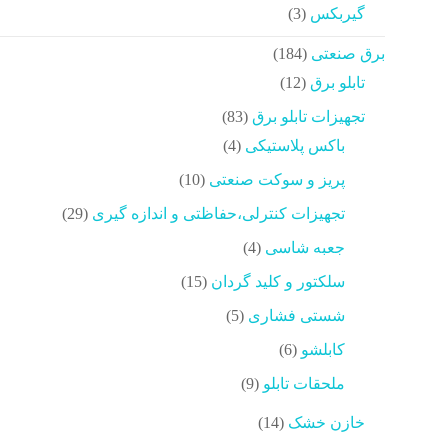
محصولات
3
گیربکس
3
محصولات
184
برق صنعتی
184
محصولات
12
تابلو برق
12
محصولات
83
تجهیزات تابلو برق
83
محصولات
4
باکس پلاستیکی
4
محصولات
10
پریز و سوکت صنعتی
10
محصولات
29
تجهیزات کنترلی،حفاظتی و اندازه گیری
29
محصولات
4
جعبه شاسی
4
محصولات
15
سلکتور و کلید گردان
15
محصولات
5
شستی فشاری
5
محصولات
6
کابلشو
6
محصولات
9
ملحقات تابلو
9
محصولات
14
خازن خشک
14
محصولات