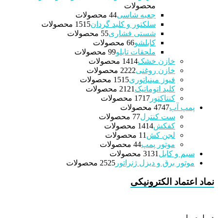
محصولات
جعبه شاسی
4 محصولات
4
سلکتور و کلید گردان
15 محصولات
15
شستی فشاری
5 محصولات
5
کابلشو
6 محصولات
6
ملحقات تابلو
9 محصولات
9
خازن خشک
14 محصولات
14
خازن روغنی
22 محصولات
22
فیوز مینیاتوری
15 محصولات
15
کلید اتوماتیک
21 محصولات
21
کنتاکتور
17 محصولات
17
پمپ آب
47 محصولات
47
ست کنترل
7 محصولات
7
کفکش
14 محصولات
14
لجن کش
1 محصولات
1
موتور پمپ
4 محصولات
4
سیم و کابل
31 محصولات
31
موتور برق و دیزل ژنراتور
25 محصولات
25
نماد اعتماد الکترونیکی
درباره ما