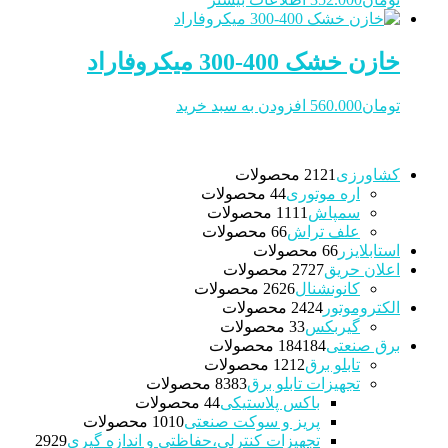
خازن خشک 400-300 میکروفاراد
تومان
560.000
افزودن به سبد خرید
کشاورزی
21 محصولات
21
اره موتوری
4 محصولات
4
سمپاش
11 محصولات
11
علف تراش
6 محصولات
6
استابلایزر
6 محصولات
6
اعلان حریق
27 محصولات
27
کانونشنال
26 محصولات
26
الکتروموتور
24 محصولات
24
گیربکس
3 محصولات
3
برق صنعتی
184 محصولات
184
تابلو برق
12 محصولات
12
تجهیزات تابلو برق
83 محصولات
83
باکس پلاستیکی
4 محصولات
4
پریز و سوکت صنعتی
10 محصولات
10
تجهیزات کنترلی،حفاظتی و اندازه گیری
29
29