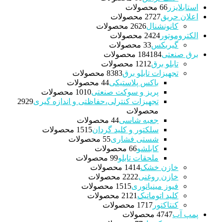
استابلایزر
6 محصولات
6
اعلان حریق
27 محصولات
27
کانونشنال
26 محصولات
26
الکتروموتور
24 محصولات
24
گیربکس
3 محصولات
3
برق صنعتی
184 محصولات
184
تابلو برق
12 محصولات
12
تجهیزات تابلو برق
83 محصولات
83
باکس پلاستیکی
4 محصولات
4
پریز و سوکت صنعتی
10 محصولات
10
تجهیزات کنترلی،حفاظتی و اندازه گیری
29
29
محصولات
جعبه شاسی
4 محصولات
4
سلکتور و کلید گردان
15 محصولات
15
شستی فشاری
5 محصولات
5
کابلشو
6 محصولات
6
ملحقات تابلو
9 محصولات
9
خازن خشک
14 محصولات
14
خازن روغنی
22 محصولات
22
فیوز مینیاتوری
15 محصولات
15
کلید اتوماتیک
21 محصولات
21
کنتاکتور
17 محصولات
17
پمپ آب
47 محصولات
47