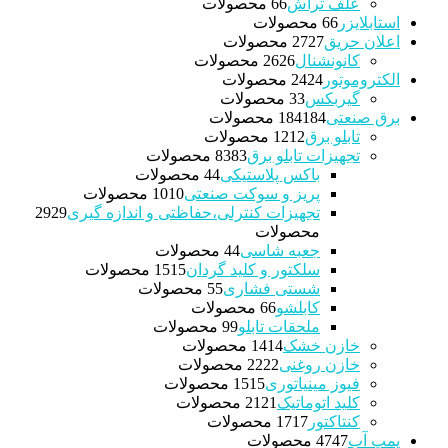
علف تراش
6 محصولات
6
استابلایزر
6 محصولات
6
اعلان حریق
27 محصولات
27
کانونشنال
26 محصولات
26
الکتروموتور
24 محصولات
24
گیربکس
3 محصولات
3
برق صنعتی
184 محصولات
184
تابلو برق
12 محصولات
12
تجهیزات تابلو برق
83 محصولات
83
باکس پلاستیکی
4 محصولات
4
پریز و سوکت صنعتی
10 محصولات
10
تجهیزات کنترلی،حفاظتی و اندازه گیری
29
29
محصولات
جعبه شاسی
4 محصولات
4
سلکتور و کلید گردان
15 محصولات
15
شستی فشاری
5 محصولات
5
کابلشو
6 محصولات
6
ملحقات تابلو
9 محصولات
9
خازن خشک
14 محصولات
14
خازن روغنی
22 محصولات
22
فیوز مینیاتوری
15 محصولات
15
کلید اتوماتیک
21 محصولات
21
کنتاکتور
17 محصولات
17
پمپ آب
47 محصولات
47