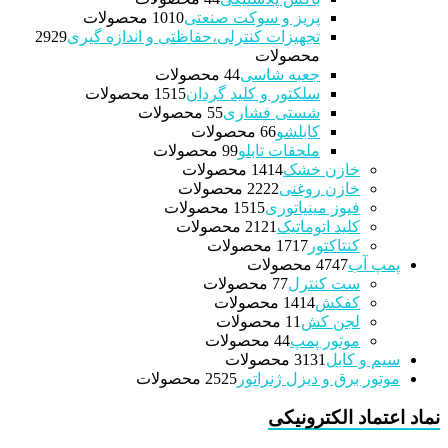
پریز و سوکت صنعتی
10 محصولات
10
تجهیزات کنترلی،حفاظتی و اندازه گیری
29
29
محصولات
جعبه شاسی
4 محصولات
4
سلکتور و کلید گردان
15 محصولات
15
شستی فشاری
5 محصولات
5
کابلشو
6 محصولات
6
ملحقات تابلو
9 محصولات
9
خازن خشک
14 محصولات
14
خازن روغنی
22 محصولات
22
فیوز مینیاتوری
15 محصولات
15
کلید اتوماتیک
21 محصولات
21
کنتاکتور
17 محصولات
17
پمپ آب
47 محصولات
47
ست کنترل
7 محصولات
7
کفکش
14 محصولات
14
لجن کش
1 محصولات
1
موتور پمپ
4 محصولات
4
سیم و کابل
31 محصولات
31
موتور برق و دیزل ژنراتور
25 محصولات
25
نماد اعتماد الکترونیکی