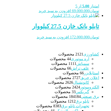
امتیاز
5.00
از 5
تومان
69.000.000
افزودن به سبد خرید
تابلو بانک خازن 27.5 کیلووار
تومان
172.000.000
افزودن به سبد خرید
کشاورزی
21 محصولات
21
اره موتوری
4 محصولات
4
سمپاش
11 محصولات
11
علف تراش
6 محصولات
6
استابلایزر
6 محصولات
6
اعلان حریق
27 محصولات
27
کانونشنال
26 محصولات
26
الکتروموتور
24 محصولات
24
گیربکس
3 محصولات
3
برق صنعتی
184 محصولات
184
تابلو برق
12 محصولات
12
تجهیزات تابلو برق
83 محصولات
83
باکس پلاستیکی
4 محصولات
4