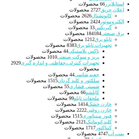
استابلایزر
6 محصولات
6
اعلان حریق
27 محصولات
27
کانونشنال
26 محصولات
26
الکتروموتور
24 محصولات
24
گیربکس
3 محصولات
3
برق صنعتی
184 محصولات
184
تابلو برق
12 محصولات
12
تجهیزات تابلو برق
83 محصولات
83
باکس پلاستیکی
4 محصولات
4
پریز و سوکت صنعتی
10 محصولات
10
تجهیزات کنترلی،حفاظتی و اندازه گیری
29
29
محصولات
جعبه شاسی
4 محصولات
4
سلکتور و کلید گردان
15 محصولات
15
شستی فشاری
5 محصولات
5
کابلشو
6 محصولات
6
ملحقات تابلو
9 محصولات
9
خازن خشک
14 محصولات
14
خازن روغنی
22 محصولات
22
فیوز مینیاتوری
15 محصولات
15
کلید اتوماتیک
21 محصولات
21
کنتاکتور
17 محصولات
17
پمپ آب
47 محصولات
47