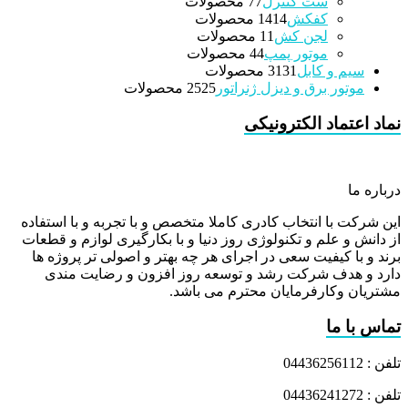
ست کنترل
7 محصولات
7
کفکش
14 محصولات
14
لجن کش
1 محصولات
1
موتور پمپ
4 محصولات
4
سیم و کابل
31 محصولات
31
موتور برق و دیزل ژنراتور
25 محصولات
25
نماد اعتماد الکترونیکی
درباره ما
این شرکت با انتخاب کادری کاملا متخصص و با تجربه و با استفاده
از دانش و علم و تکنولوژی روز دنیا و با بکارگیری لوازم و قطعات
برند و با کیفیت سعی در اجرای هر چه بهتر و اصولی تر پروژه ها
دارد و هدف شرکت رشد و توسعه روز افزون و رضایت مندی
مشتریان وکارفرمایان محترم می باشد.
تماس با ما
تلفن : 04436256112
تلفن : 04436241272