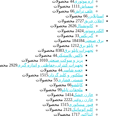
اره موتوری
4 محصولات
4
سمپاش
11 محصولات
11
علف تراش
6 محصولات
6
استابلایزر
6 محصولات
6
اعلان حریق
27 محصولات
27
کانونشنال
26 محصولات
26
الکتروموتور
24 محصولات
24
گیربکس
3 محصولات
3
برق صنعتی
184 محصولات
184
تابلو برق
12 محصولات
12
تجهیزات تابلو برق
83 محصولات
83
باکس پلاستیکی
4 محصولات
4
پریز و سوکت صنعتی
10 محصولات
10
تجهیزات کنترلی،حفاظتی و اندازه گیری
29 محصولات
29
جعبه شاسی
4 محصولات
4
سلکتور و کلید گردان
15 محصولات
15
شستی فشاری
5 محصولات
5
کابلشو
6 محصولات
6
ملحقات تابلو
9 محصولات
9
خازن خشک
14 محصولات
14
خازن روغنی
22 محصولات
22
فیوز مینیاتوری
15 محصولات
15
کلید اتوماتیک
21 محصولات
21
کنتاکتور
17 محصولات
17