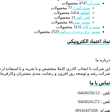
پمپ آب
47 محصولات
47
ست کنترل
7 محصولات
7
کفکش
14 محصولات
14
لجن کش
1 محصولات
1
موتور پمپ
4 محصولات
4
سیم و کابل
31 محصولات
31
موتور برق و دیزل ژنراتور
25 محصولات
25
نماد اعتماد الکترونیکی
درباره ما
این شرکت با انتخاب کادری کاملا متخصص و با تجربه و با استفاده از د
شرکت رشد و توسعه روز افزون و رضایت مندی مشتریان وکارفرمایا
تماس با ما
تلفن : 04436256112
تلفن : 04436241272
همراه : 09141637458