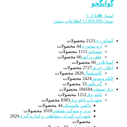
گوانگجو
امتیاز
5.00
از 5
تومان
13.900.000
اطلاعات بیشتر
کشاورزی
21 محصولات
21
اره موتوری
4 محصولات
4
سمپاش
11 محصولات
11
علف تراش
6 محصولات
6
استابلایزر
6 محصولات
6
اعلان حریق
27 محصولات
27
کانونشنال
26 محصولات
26
الکتروموتور
24 محصولات
24
گیربکس
3 محصولات
3
برق صنعتی
184 محصولات
184
تابلو برق
12 محصولات
12
تجهیزات تابلو برق
83 محصولات
83
باکس پلاستیکی
4 محصولات
4
پریز و سوکت صنعتی
10 محصولات
10
تجهیزات کنترلی،حفاظتی و اندازه گیری
29
29
محصولات
جعبه شاسی
4 محصولات
4