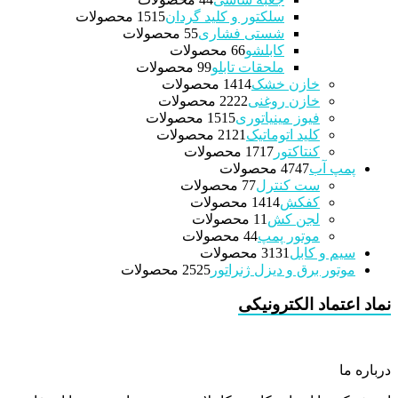
سلکتور و کلید گردان
15 محصولات
15
شستی فشاری
5 محصولات
5
کابلشو
6 محصولات
6
ملحقات تابلو
9 محصولات
9
خازن خشک
14 محصولات
14
خازن روغنی
22 محصولات
22
فیوز مینیاتوری
15 محصولات
15
کلید اتوماتیک
21 محصولات
21
کنتاکتور
17 محصولات
17
پمپ آب
47 محصولات
47
ست کنترل
7 محصولات
7
کفکش
14 محصولات
14
لجن کش
1 محصولات
1
موتور پمپ
4 محصولات
4
سیم و کابل
31 محصولات
31
موتور برق و دیزل ژنراتور
25 محصولات
25
نماد اعتماد الکترونیکی
درباره ما