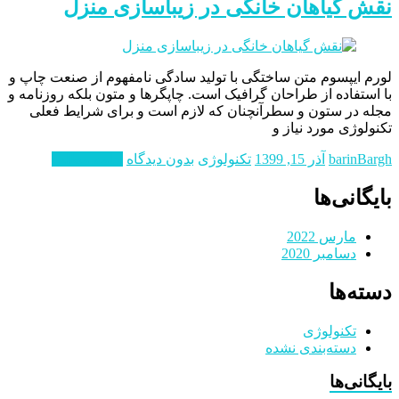
نقش گیاهان خانگی در زیباسازی منزل
لورم ايپسوم متن ساختگی با توليد سادگی نامفهوم از صنعت چاپ و
با استفاده از طراحان گرافيک است. چاپگرها و متون بلکه روزنامه و
مجله در ستون و سطرآنچنان که لازم است و برای شرايط فعلی
تکنولوژی مورد نياز و
barinBargh
آذر 15, 1399
تکنولوژی
بدون دیدگاه
ادامه مطلب
بایگانی‌ها
مارس 2022
دسامبر 2020
دسته‌ها
تکنولوژی
دسته‌بندی نشده
بایگانی‌ها