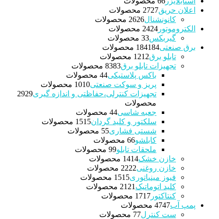
استابلایزر
6 محصولات
6
اعلان حریق
27 محصولات
27
کانونشنال
26 محصولات
26
الکتروموتور
24 محصولات
24
گیربکس
3 محصولات
3
برق صنعتی
184 محصولات
184
تابلو برق
12 محصولات
12
تجهیزات تابلو برق
83 محصولات
83
باکس پلاستیکی
4 محصولات
4
پریز و سوکت صنعتی
10 محصولات
10
تجهیزات کنترلی،حفاظتی و اندازه گیری
29
29
محصولات
جعبه شاسی
4 محصولات
4
سلکتور و کلید گردان
15 محصولات
15
شستی فشاری
5 محصولات
5
کابلشو
6 محصولات
6
ملحقات تابلو
9 محصولات
9
خازن خشک
14 محصولات
14
خازن روغنی
22 محصولات
22
فیوز مینیاتوری
15 محصولات
15
کلید اتوماتیک
21 محصولات
21
کنتاکتور
17 محصولات
17
پمپ آب
47 محصولات
47
ست کنترل
7 محصولات
7