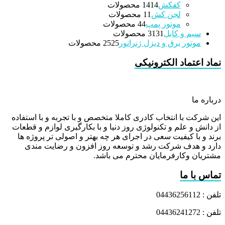
کفکش
14 محصولات
14
لجن کش
1 محصولات
1
موتور پمپ
4 محصولات
4
سیم و کابل
31 محصولات
31
موتور برق و دیزل ژنراتور
25 محصولات
25
نماد اعتماد الکترونیکی
درباره ما
این شرکت با انتخاب کادری کاملا متخصص و با تجربه و با استفاده
از دانش و علم و تکنولوژی روز دنیا و با بکارگیری لوازم و قطعات
برند و با کیفیت سعی در اجرای هر چه بهتر و اصولی تر پروژه ها
دارد و هدف شرکت رشد و توسعه روز افزون و رضایت مندی
مشتریان وکارفرمایان محترم می باشد.
تماس با ما
تلفن : 04436256112
تلفن : 04436241272